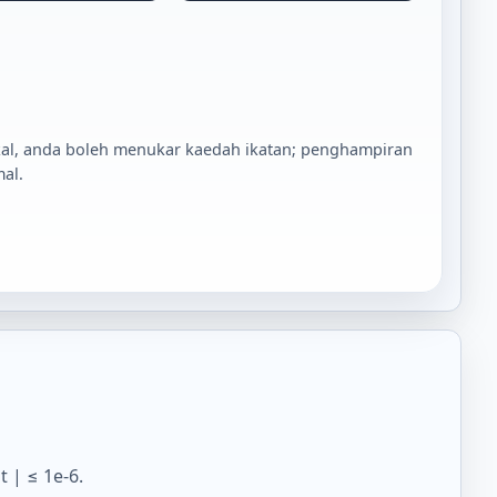
rikal, anda boleh menukar kaedah ikatan; penghampiran
al.
 | ≤ 1e-6.