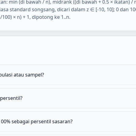
an: min (di bawah / n), midrank ((di bawah + 0.5 × ikatan) / n
sa standard songsang, dicari dalam z ∈ [-10, 10]; 0 dan 10
/100) × n) + 1, dipotong ke 1..n.
ulasi atau sampel?
ersentil?
00% sebagai persentil sasaran?