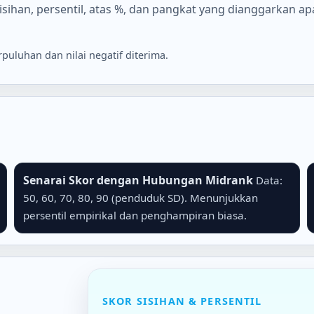
sihan, persentil, atas %, dan pangkat yang dianggarkan apab
uluhan dan nilai negatif diterima.
Senarai Skor dengan Hubungan Midrank
Data:
50, 60, 70, 80, 90 (penduduk SD). Menunjukkan
persentil empirikal dan penghampiran biasa.
SKOR SISIHAN & PERSENTIL