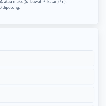
), atau maks ((di bawah + ikatan) / n).
0 dipotong.