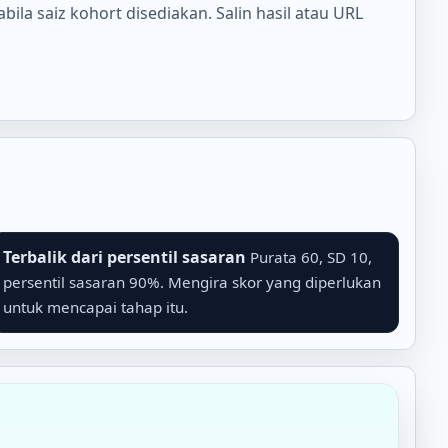
ila saiz kohort disediakan. Salin hasil atau URL
Terbalik dari persentil sasaran
Purata 60, SD 10,
persentil sasaran 90%. Mengira skor yang diperlukan
untuk mencapai tahap itu.