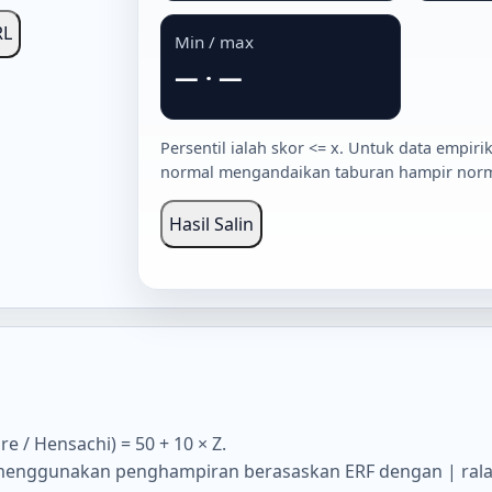
RL
Min / max
—
·
—
Persentil ialah skor <= x. Untuk data empi
normal mengandaikan taburan hampir norm
Hasil Salin
ore / Hensachi) = 50 + 10 × Z.
Φ menggunakan penghampiran berasaskan ERF dengan | ralat