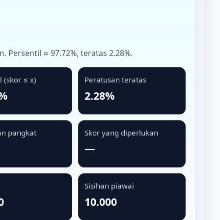
. Persentil ≈ 97.72%, teratas 2.28%.
l (skor ≤ x)
Peratusan teratas
2%
2.28%
n pangkat
Skor yang diperlukan
—
Sisihan piawai
0
10.000