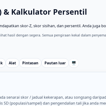
) & Kalkulator Persentil
patkan skor-Z, skor sisihan, dan persentil. Anda juga bo
ihat hasil dengan segera. Semua pengiraan kekal dalam penyem
🖥️
ik
Alat
Pintasan
Pautan luar
ada senarai skor / jadual kekerapan, atau songsang daripad
nis SD (populasi/sampel) dan pengendalian tali jika anda m