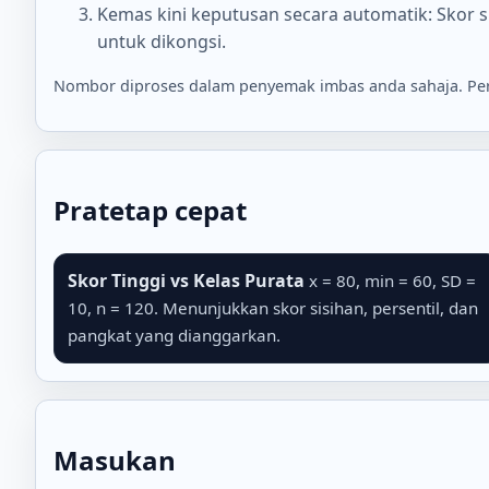
Kemas kini keputusan secara automatik: Skor si
untuk dikongsi.
Nombor diproses dalam penyemak imbas anda sahaja. Perp
Pratetap cepat
Skor Tinggi vs Kelas Purata
x = 80, min = 60, SD =
10, n = 120. Menunjukkan skor sisihan, persentil, dan
pangkat yang dianggarkan.
Masukan