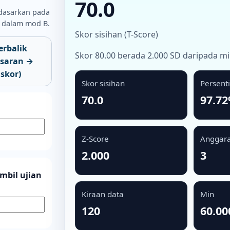
70.0
idasarkan pada
 dalam mod B.
Skor sisihan (T-Score)
erbalik
Skor 80.00 berada 2.000 SD daripada min
asaran →
skor)
Skor sisihan
Persenti
70.0
97.7
Z-Score
Anggara
2.000
3
mbil ujian
Kiraan data
Min
120
60.00