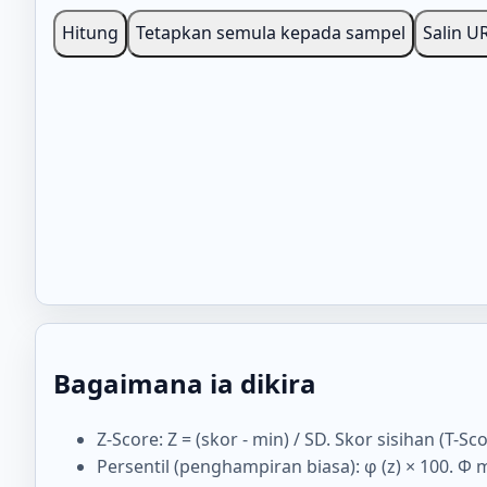
Hitung
Tetapkan semula kepada sampel
Salin U
Bagaimana ia dikira
Z-Score: Z = (skor - min) / SD. Skor sisihan (T-Sc
Persentil (penghampiran biasa): φ (z) × 100. 