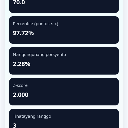
70.0
Percentile (puntos ≤ x)
97.72%
Nangungunang porsyento
2.28%
Z-score
2.000
Tinatayang ranggo
3