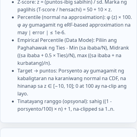
Z-score: z = (puntos-ibig sabihin) / sd. Marka ng
paglihis (T-score / hensachi) = 50 + 10 × z.
Percentile (normal na approximation): φ (z) × 100.
φ ay gumagamit ng eRF-based approximation na
may | error | ≤ 1e-6.
Empirical Percentile (Data Mode): Piliin ang
Paghahawak ng Ties - Min (sa ibaba/N), Midrank
((sa ibaba + 0.5 × Ties)/N), max ((sa ibaba + na
kurbatang)/n).
Target → puntos: Porsyento ay gumagamit ng
kabaligtaran na karaniwang normal na CDF, na
hinanap sa z ∈ [−10, 10]; 0 at 100 ay na-clip ang
layo.
Tinatayang ranggo (opsyonal): sahig ((1 -
porsyento/100) × n) + 1, na-clipped sa 1..n.