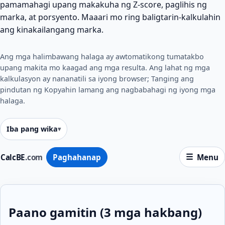
pamamahagi upang makakuha ng Z-score, paglihis ng
marka, at porsyento. Maaari mo ring baligtarin-kalkulahin
ang kinakailangang marka.
Ang mga halimbawang halaga ay awtomatikong tumatakbo
upang makita mo kaagad ang mga resulta. Ang lahat ng mga
kalkulasyon ay nananatili sa iyong browser; Tanging ang
pindutan ng Kopyahin lamang ang nagbabahagi ng iyong mga
halaga.
Iba pang wika
CalcBE
.com
Paghahanap
Menu
Paano gamitin (3 mga hakbang)