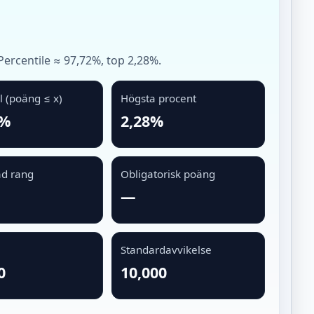
Percentile ≈ 97,72%, top 2,28%.
l (poäng ≤ x)
Högsta procent
2%
2,28%
d rang
Obligatorisk poäng
—
Standardavvikelse
0
10,000