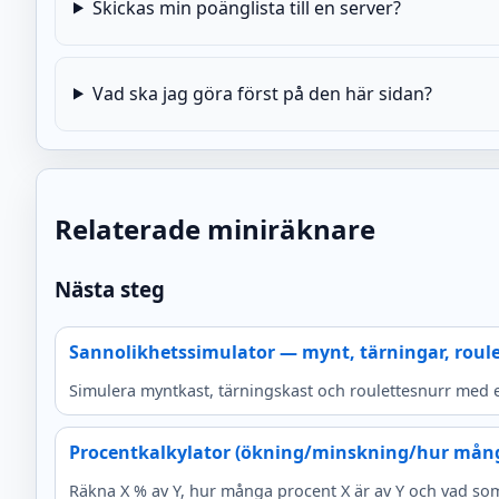
Skickas min poänglista till en server?
Vad ska jag göra först på den här sidan?
Relaterade miniräknare
Nästa steg
Sannolikhetssimulator — mynt, tärningar, roule
Simulera myntkast, tärningskast och roulettesnurr med e
Procentkalkylator (ökning/minskning/hur mång
Räkna X % av Y, hur många procent X är av Y och vad som