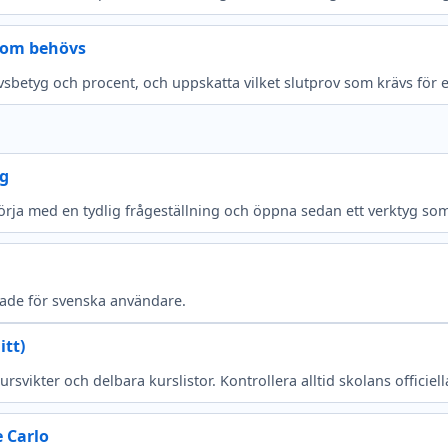
 som behövs
betyg och procent, och uppskatta vilket slutprov som krävs för e
yg
 Börja med en tydlig frågeställning och öppna sedan ett verktyg so
ade för svenska användare.
itt)
svikter och delbara kurslistor. Kontrollera alltid skolans officiella
 Carlo