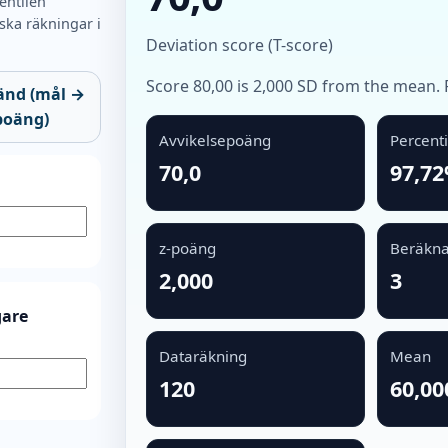
entilen
ska räkningar i
Deviation score (T-score)
Score 80,00 is 2,000 SD from the mean. 
nd (mål →
poäng)
Avvikelsepoäng
Percenti
70,0
97,7
z-poäng
Beräkna
2,000
3
gare
Dataräkning
Mean
120
60,00