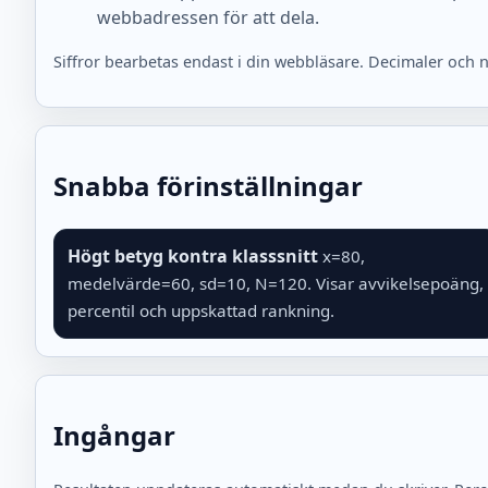
webbadressen för att dela.
Siffror bearbetas endast i din webbläsare. Decimaler och 
Snabba förinställningar
Högt betyg kontra klasssnitt
x=80,
medelvärde=60, sd=10, N=120. Visar avvikelsepoäng,
percentil och uppskattad rankning.
Ingångar