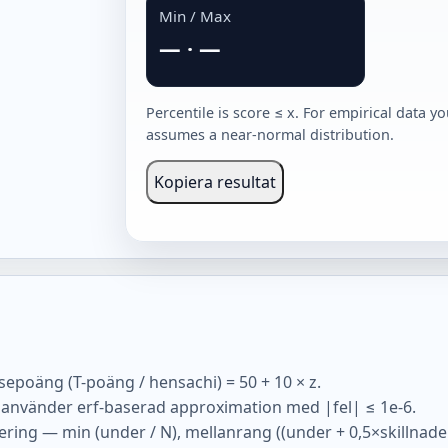
Min / Max
—
·
—
Percentile is score ≤ x. For empirical data 
assumes a near-normal distribution.
Kopiera resultat
sepoäng (T-poäng / hensachi) = 50 + 10 × z.
Φ använder erf-baserad approximation med |fel| ≤ 1e-6.
tering — min (under / N), mellanrang ((under + 0,5×skillnade