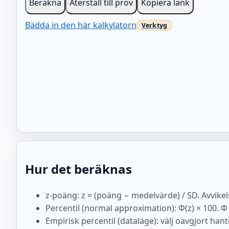
Beräkna
Återställ till prov
Kopiera länk
Bädda in den här kalkylatorn
Hur det beräknas
z-poäng: z = (poäng − medelvärde) / SD. Avvikel
Percentil (normal approximation): Φ(z) × 100. 
Empirisk percentil (dataläge): välj oavgjort han