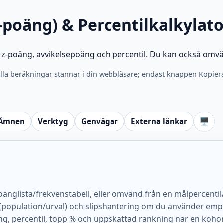
-poäng) & Percentilkalkylato
få z-poäng, avvikelsepoäng och percentil. Du kan också om
 Alla beräkningar stannar i din webbläsare; endast knappen Kopier
🖥️
Ämnen
Verktyg
Genvägar
Externa länkar
poänglista/frekvenstabell, eller omvänd från en målpercenti
yp (population/urval) och slipshantering om du använder empi
, percentil, topp % och uppskattad rankning när en kohorts