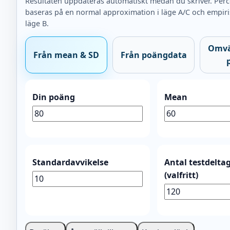
Resultaten uppdateras automatiskt medan du skriver. Perc
baseras på en normal approximation i läge A/C och empiri
läge B.
Omvä
Från mean & SD
Från poängdata
Din poäng
Mean
Standardavvikelse
Antal testdelta
(valfritt)