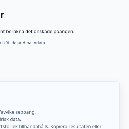
r
vänt beräkna det önskade poängen.
a URL delar dina indata.
l/avvikelsepoäng.
risk data.
torlek tillhandahålls. Kopiera resultaten eller