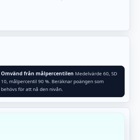
Omvänd från målpercentilen
Medelvärde 60, SD
10, målpercentil 90 %. Beräknar poängen som
behövs för att nå den nivån.