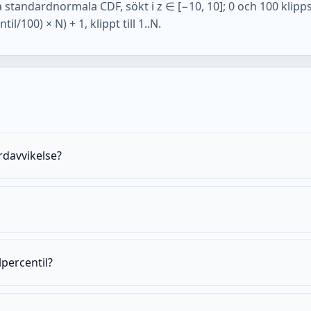
standardnormala CDF, sökt i z ∈ [−10, 10]; 0 och 100 klipps
l/100) × N) + 1, klippt till 1..N.
rdavvikelse?
percentil?