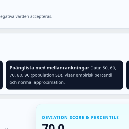
negativa värden accepteras.
Poänglista med mellanrankningar
Data: 50, 60,
70, 80, 90 (population SD). Visar empirisk percentil
och normal approximation.
DEVIATION SCORE & PERCENTILE
70,0