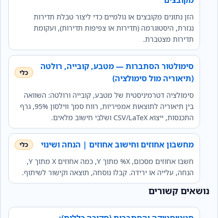
הזן נתונים מקובצים או גולמיים כדי ליצור טבלת תדירות
נגזרת, היסטוגרמה (תדירות או צפיפות תדירות), ועקומת
תדירות מצטברת.
סימולטור הסתברות — מטבע, קובייה, רולטה
(תיאוריה מול סימולציה)
סימולציה דטרמיניסטית של מטבע, קובייה ורולטה: השוואה
בין תיאוריה לתוצאות אמפיריות, רווח סמך ווילסון 95%, גרף
התכנסות, ייצוא CSV/LaTeX ושלבי חישוב מלאים.
מחשבון אחוזים וחישוב אחוזים | הנחה ושינוי
חשבו אחוזים מסכום, X% מתוך Y, כמה אחוזים X מתוך Y,
הנחה, עלייה או ירידה. קבלו נוסחה, תוצאה וקישור לשיתוף.
נושאים קשורים
סטטיסטיקה והסתברות (סקירה כללית):