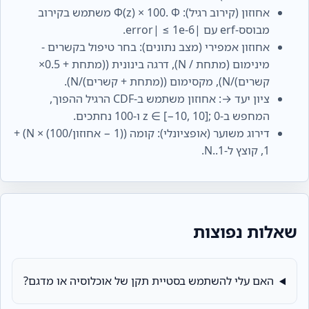
אחוזון (קירוב רגיל): Φ(z) × 100. Φ משתמש בקירוב
מבוסס-erf עם |error| ≤ 1e-6.
אחוזון אמפירי (מצב נתונים): בחר טיפול בקשרים -
מינימום (מתחת / N), דרגה בינונית ((מתחת + 0.5×
קשרים)/N), מקסימום ((מתחת + קשרים)/N).
ציון יעד →: אחוזון משתמש ב-CDF הרגיל ההפוך,
המחפש ב-z ∈ [−10, 10]; 0 ו-100 נחתכים.
דירוג משוער (אופציונלי): קומה ((1 − אחוזון/100) × N) +
1, קוצץ ל-1..N.
שאלות נפוצות
האם עלי להשתמש בסטיית תקן של אוכלוסיה או מדגם?