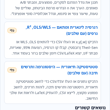
תכנן את גודל המדגם לסקרים, ממוצעים, ומבחני A/B
מאוזנים. הערך את n הנדרש מרמת הביטחון, שוליים של
טעות, שיעור צפוי או סיגמא, וגודל אוכלוסייה סופי אופציונלי.
רגרסיה לינארית ומתאם — OLS/WLS, ‏R²,
גרפים (עם שלבים)
הדביקו x,y[,w] או העלו CSV כדי להתאים OLS, ‏WLS או
Theil–Sen (רובסטי). קבלו קו רגרסיה, רצועות 95%, שאריות,
מבחני t/F, יצוא CSV/LaTeX ויומן שלבים ברור בעמוד אחד.
סטטיסטיקה תיאורית — היסטוגרמה ותרשים
תיבה (עם שלבים)
הדביקו נתונים או העלו CSV/TSV כדי לחשב סטטיסטיקה
תיאורית, היסטוגרמה ותרשים תיבה, לזהות חריגים, לחשב
ממוצע מקוצץ, לייצא CSV, להעתיק LaTeX ולראות את שלבי
החישוב.
נושאים קשורים