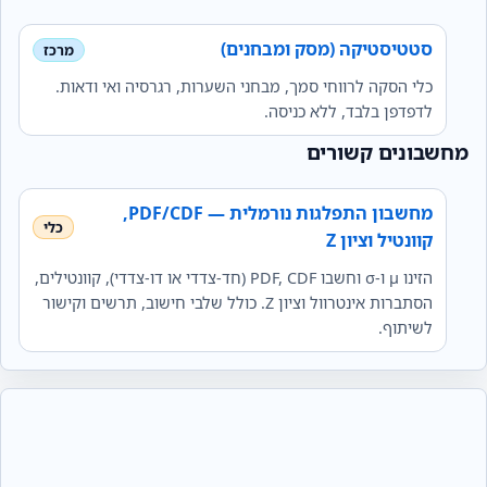
סטטיסטיקה (מסק ומבחנים)
כלי הסקה לרווחי סמך, מבחני השערות, רגרסיה ואי ודאות.
לדפדפן בלבד, ללא כניסה.
מחשבונים קשורים
מחשבון התפלגות נורמלית — PDF/CDF,
קוונטיל וציון Z
הזינו μ ו‑σ וחשבו PDF, CDF (חד‑צדדי או דו‑צדדי), קוונטילים,
הסתברות אינטרוול וציון Z. כולל שלבי חישוב, תרשים וקישור
לשיתוף.