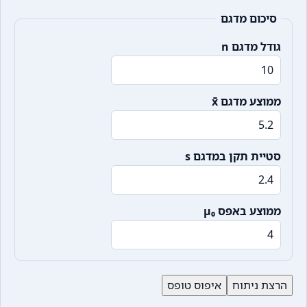
סיכום מדגם
גודל מדגם n
ממוצע מדגם x̄
סטיית תקן במדגם s
ממוצע באפס μ₀
הרצת ניתוח
איפוס טופס