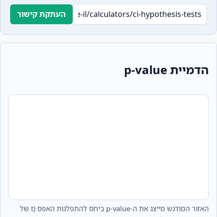
העתקת קישור
הדמיית p‑value
האזור המודגש מייצג את ה‑p‑value ביחס להתפלגות האפס (t של