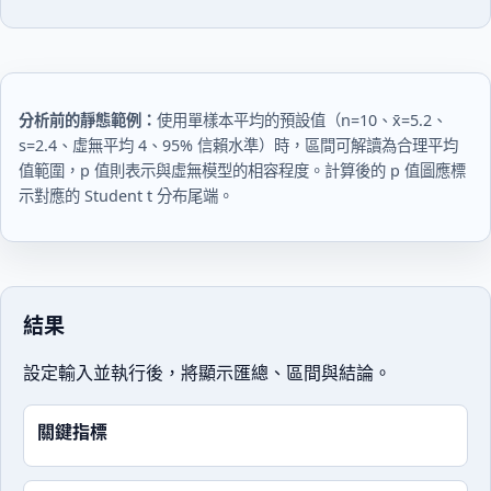
分析前的靜態範例：
使用單樣本平均的預設值（
n=10
、
x̄=5.2
、
s=2.4
、虛無平均
4
、95% 信賴水準）時，區間可解讀為合理平均
值範圍，p 值則表示與虛無模型的相容程度。計算後的 p 值圖應標
示對應的 Student t 分布尾端。
結果
設定輸入並執行後，將顯示匯總、區間與結論。
關鍵指標