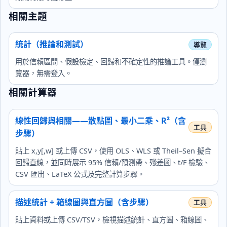
相關主題
統計（推論和測試）
用於信賴區間、假設檢定、回歸和不確定性的推論工具。僅瀏
覽器，無需登入。
相關計算器
線性回歸與相關——散點圖、最小二乘、R²（含
步驟）
貼上 x,y[,w] 或上傳 CSV，使用 OLS、WLS 或 Theil–Sen 擬合
回歸直線，並同時展示 95% 信賴/預測帶、殘差圖、t/F 檢驗、
CSV 匯出、LaTeX 公式及完整計算步驟。
描述統計 + 箱線圖與直方圖（含步驟）
貼上資料或上傳 CSV/TSV，檢視描述統計、直方圖、箱線圖、