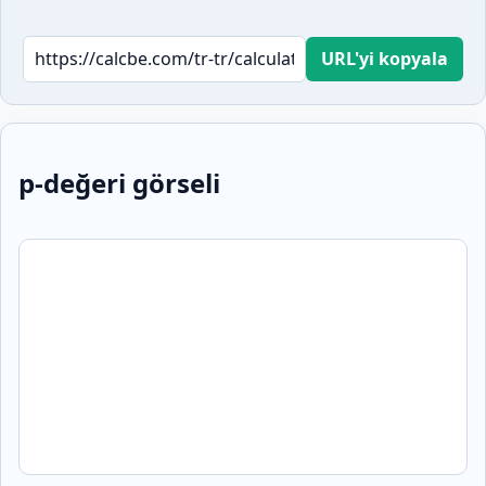
URL'yi kopyala
p-değeri görseli