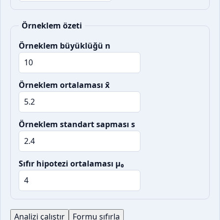
Örneklem özeti
Örneklem büyüklüğü n
Örneklem ortalaması x̄
Örneklem standart sapması s
Sıfır hipotezi ortalaması μ₀
Analizi çalıştır
Formu sıfırla