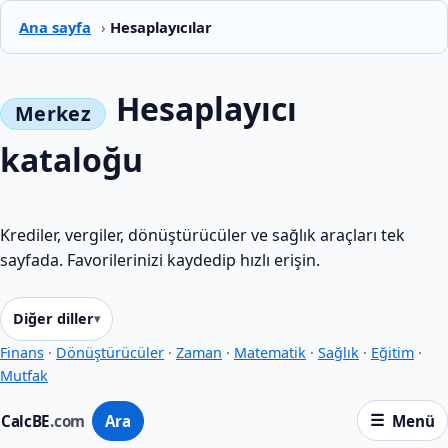
Ana sayfa
›
Hesaplayıcılar
Hesaplayıcı
kataloğu
Krediler, vergiler, dönüştürücüler ve sağlık araçları tek
sayfada. Favorilerinizi kaydedip hızlı erişin.
Diğer diller
Finans
·
Dönüştürücüler
·
Zaman
·
Matematik
·
Sağlık
·
Eğitim
·
Mutfak
CalcBE
.com
Ara
Menü