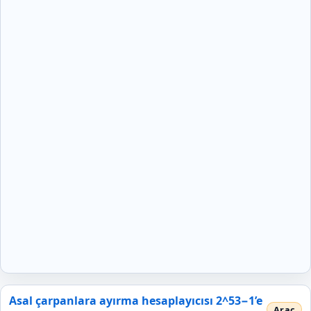
Asal çarpanlara ayırma hesaplayıcısı 2^53−1’e