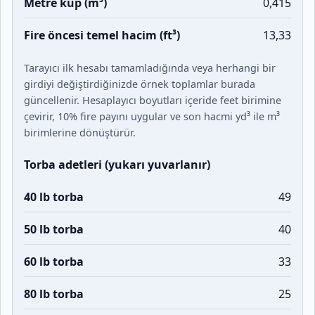
Metre küp (m³)
0,415
Fire öncesi temel hacim (ft³)
13,33
Tarayıcı ilk hesabı tamamladığında veya herhangi bir
girdiyi değiştirdiğinizde örnek toplamlar burada
güncellenir. Hesaplayıcı boyutları içeride feet birimine
çevirir,
10
% fire payını uygular ve son hacmi yd³ ile m³
birimlerine dönüştürür.
Torba adetleri (yukarı yuvarlanır)
40 lb torba
49
50 lb torba
40
60 lb torba
33
80 lb torba
25