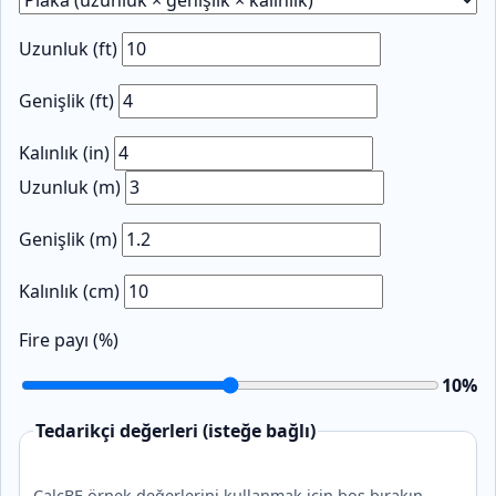
Uzunluk (ft)
Genişlik (ft)
Kalınlık (in)
Uzunluk (m)
Genişlik (m)
Kalınlık (cm)
Fire payı (%)
10
%
Tedarikçi değerleri (isteğe bağlı)
CalcBE örnek değerlerini kullanmak için boş bırakın.