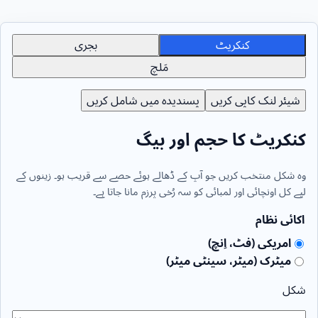
کنکریٹ
بجری
مَلچ
شیئر لنک کاپی کریں
پسندیدہ میں شامل کریں
کنکریٹ کا حجم اور بیگ
وہ شکل منتخب کریں جو آپ کے ڈھالے ہوئے حصے سے قریب ہو۔ زینوں کے
لیے کل اونچائی اور لمبائی کو سہ رُخی پرزم مانا جاتا ہے۔
اکائی نظام
امریکی (فٹ، اِنچ)
میٹرک (میٹر، سینٹی میٹر)
شکل