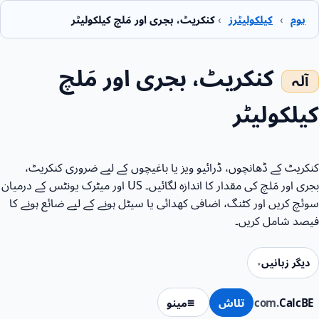
ہوم
›
کیلکولیٹرز
›
کنکریٹ، بجری اور مَلچ کیلکولیٹر
کنکریٹ، بجری اور مَلچ
کیلکولیٹر
کنکریٹ کے ڈھانچوں، ڈرائیو ویز یا باغیچوں کے لیے ضروری کنکریٹ،
بجری اور مَلچ کی مقدار کا اندازہ لگائیں۔ US اور میٹرک یونٹس کے درمیان
سوئچ کریں اور کٹنگ، اضافی کھدائی یا سیٹل ہونے کے لیے ضائع ہونے کا
فیصد شامل کریں۔
دیگر زبانیں
CalcBE
.com
تلاش
مینو