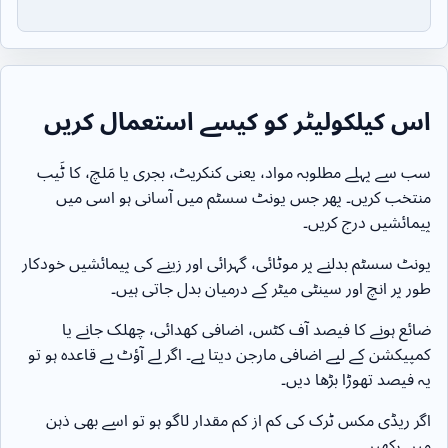
اس کیلکولیٹر کو کیسے استعمال کریں
سب سے پہلے مطلوبہ مواد، یعنی کنکریٹ، بجری یا مَلچ، کا ٹَیب
منتخب کریں۔ پھر جس یونٹ سسٹم میں آسانی ہو اسی میں
پیمائشیں درج کریں۔
یونٹ سسٹم بدلنے پر موٹائی، گہرائی اور زینے کی پیمائشیں خودکار
طور پر انچ اور سینٹی میٹر کے درمیان بدل جاتی ہیں۔
ضائع ہونے کا فیصد آف کٹس، اضافی کھدائی، چھلک جانے یا
کمپیکشن کے لیے اضافی مارجن دیتا ہے۔ اگر لے آؤٹ بے قاعدہ ہو تو
یہ فیصد تھوڑا بڑھا دیں۔
اگر ریڈی مکس ٹرک کی کم از کم مقدار لاگو ہو تو اسے بھی ذہن
میں رکھیں۔