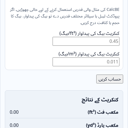
CalcBE کی مثال والی قدریں استعمال کرنے کے لیے خالی چھوڑیں۔ اگر
پروڈکٹ لیبل یا سپلائر مختلف قدریں دے تو بیگ کی پیداوار، بیگ کا
حجم یا کثافت درج کریں۔
کنکریٹ بیگ کی پیداوار (ft³/بیگ)
کنکریٹ بیگ کی پیداوار (m³/بیگ)
حساب کریں
کنکریٹ کے نتائج
مکعب فٹ (ft³)
0.00
مکعب یارڈ (yd³)
0.00