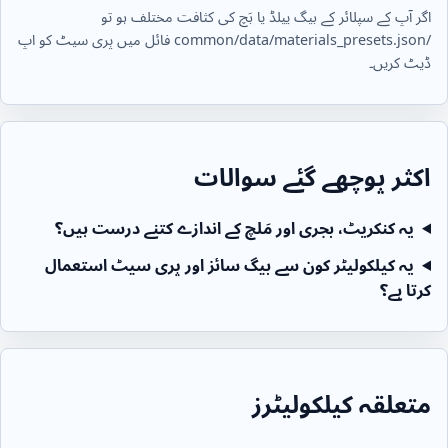
اگر آپ کے سپلائر کے بیگ ییلڈ یا بَچ کی کثافت مختلف ہو تو
/common/data/materials_presets.json
فائل میں پری سیٹ کو اپ
ڈیٹ کریں۔
اکثر پوچھے گئے سوالات
یہ کنکریٹ، بجری اور مَلچ کے اندازے کتنے درست ہیں؟
یہ کیلکولیٹر کون سے بیگ سائز اور پری سیٹ استعمال
کرتا ہے؟
متعلقہ کیلکولیٹرز