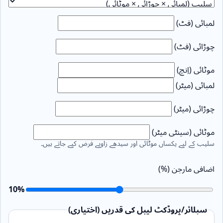
لمبائی (فٹ)
چوڑائی (فٹ)
موٹائی (اِنچ)
لمبائی (میٹر)
چوڑائی (میٹر)
موٹائی (سینٹی میٹر)
سلیب کے لیے یکساں موٹائی اور سیدھے زاویے فرض کیے جاتے ہیں۔
اضافی مارجن (%)
10
%
سپلائر/پروڈکٹ لیبل کی قدریں (اختیاری)