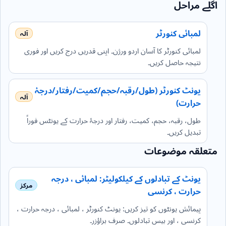
اگلے مراحل
لمبائی کنورٹر
لمبائی کنورٹر کا آسان اردو ورژن۔ اپنی قدریں درج کریں اور فوری
نتیجہ حاصل کریں۔
یونٹ کنورٹر (طول/رقبہ/حجم/کمیت/رفتار/درجۂ
حرارت)
طول، رقبہ، حجم، کمیت، رفتار اور درجۂ حرارت کے یونٹس فوراً
تبدیل کریں۔
متعلقہ موضوعات
یونٹ کے تبادلوں کے کیلکولیٹر: لمبائی ، درجہ
حرارت ، کرنسی
پیمائش یونٹوں کو تیز کریں: یونٹ کنورٹر ، لمبائی ، درجہ حرارت ،
کرنسی ، اور بیس تبادلوں۔ صرف براؤزر۔