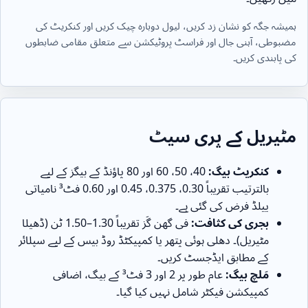
ہمیشہ جگہ کو نشان زد کریں، لیول دوبارہ چیک کریں اور کنکریٹ کی
مضبوطی، آہنی جال اور فراسٹ پروٹیکشن سے متعلق مقامی ضابطوں
کی پابندی کریں۔
مٹیریل کے پری سیٹ
کنکریٹ بیگ:
40، 50، 60 اور 80 پاؤنڈ کے بیگز کے لیے
بالترتیب تقریباً 0.30، 0.375، 0.45 اور 0.60 فٹ³ نامیاتی
ییلڈ فرض کی گئی ہے۔
بجری کی کثافت:
فی گھن گَز تقریباً 1.30–1.50 ٹن (ڈھیلا
مٹیریل)۔ دھلی ہوئی پتھر یا کمپیکٹڈ روڈ بیس کے لیے سپلائر
کے مطابق ایڈجسٹ کریں۔
مَلچ بیگ:
عام طور پر 2 اور 3 فٹ³ کے بیگ، اضافی
کمپیکشن فیکٹر شامل نہیں کیا گیا۔