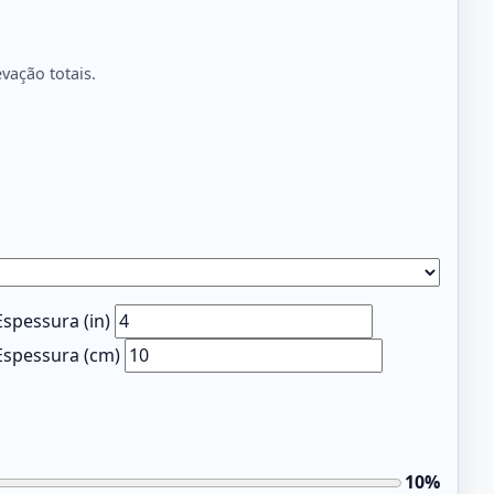
vação totais.
Espessura (in)
Espessura (cm)
10
%