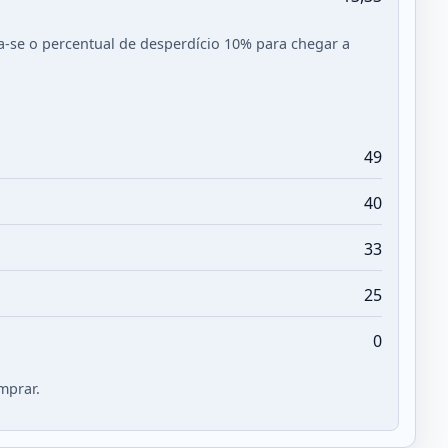
ca-se o percentual de desperdício
10
% para chegar a
49
40
33
25
0
mprar.