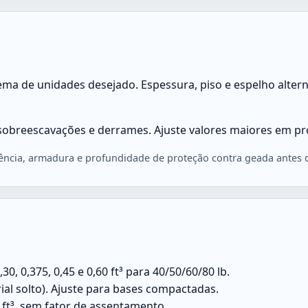
tema de unidades desejado. Espessura, piso e espelho alt
, sobreescavações e derrames. Ajuste valores maiores em p
tência, armadura e profundidade de proteção contra geada antes d
, 0,375, 0,45 e 0,60 ft³ para 40/50/60/80 lb.
rial solto). Ajuste para bases compactadas.
ft³, sem fator de assentamento.