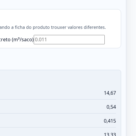
do a ficha do produto trouxer valores diferentes.
reto (m³/saco)
14,67
0,54
0,415
13,33