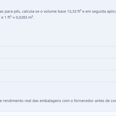
as para pés, calcula-se o volume base
13,33
ft³ e em seguida apli
 e 1 ft³ ≈ 0,0283 m³.
 e rendimento real das embalagens com o fornecedor antes de co