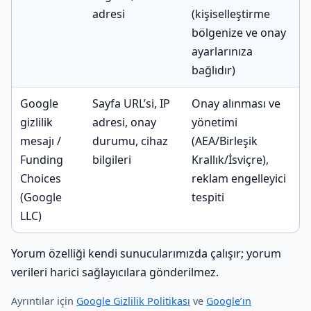
adresi
(kişiselleştirme
bölgenize ve onay
ayarlarınıza
bağlıdır)
Google
Sayfa URL’si, IP
Onay alınması ve
gizlilik
adresi, onay
yönetimi
mesajı /
durumu, cihaz
(AEA/Birleşik
Funding
bilgileri
Krallık/İsviçre),
Choices
reklam engelleyici
(Google
tespiti
LLC)
Yorum özelliği kendi sunucularımızda çalışır; yorum
verileri harici sağlayıcılara gönderilmez.
Ayrıntılar için
Google Gizlilik Politikası
ve
Google’ın