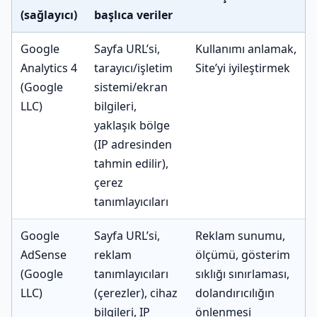
(sağlayıcı)
başlıca veriler
Google
Sayfa URL’si,
Kullanımı anlamak,
Analytics 4
tarayıcı/işletim
Site’yi iyileştirmek
(Google
sistemi/ekran
LLC)
bilgileri,
yaklaşık bölge
(IP adresinden
tahmin edilir),
çerez
tanımlayıcıları
Google
Sayfa URL’si,
Reklam sunumu,
AdSense
reklam
ölçümü, gösterim
(Google
tanımlayıcıları
sıklığı sınırlaması,
LLC)
(çerezler), cihaz
dolandırıcılığın
bilgileri, IP
önlenmesi