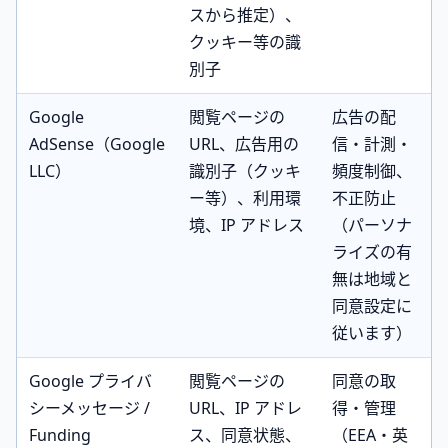
スから推定）、
クッキー等の識
別子
Google
閲覧ページの
広告の配
AdSense（Google
URL、広告用の
信・計測・
LLC）
識別子（クッキ
頻度制御、
ー等）、利用環
不正防止
境、IP アドレス
（パーソナ
ライズの有
無は地域と
同意設定に
従います）
Google プライバ
閲覧ページの
同意の取
シーメッセージ /
URL、IP アドレ
得・管理
Funding
ス、同意状態、
（EEA・英