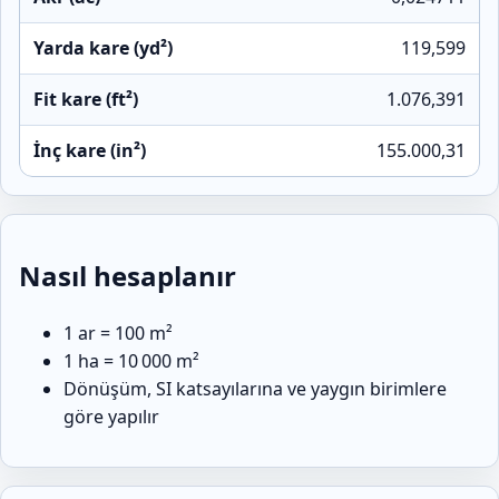
Yarda kare (yd²)
119,599
Fit kare (ft²)
1.076,391
İnç kare (in²)
155.000,31
Nasıl hesaplanır
1 ar = 100 m²
1 ha = 10 000 m²
Dönüşüm, SI katsayılarına ve yaygın birimlere
göre yapılır