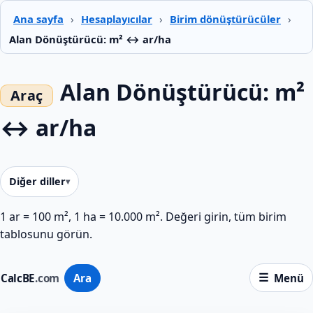
Ana sayfa
›
Hesaplayıcılar
›
Birim dönüştürücüler
›
Alan Dönüştürücü: m² ↔ ar/ha
Alan Dönüştürücü: m²
↔ ar/ha
Diğer diller
1 ar = 100 m², 1 ha = 10.000 m². Değeri girin, tüm birim
tablosunu görün.
CalcBE
.com
Ara
Menü