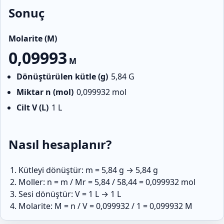
Sonuç
Molarite (M)
0,09993
M
Dönüştürülen kütle (g)
5,84
G
Miktar n (mol)
0,099932
mol
Cilt V (L)
1
L
Nasıl hesaplanır?
Kütleyi dönüştür: m = 5,84 g → 5,84 g
Moller: n = m / Mr = 5,84 / 58,44 = 0,099932 mol
Sesi dönüştür: V = 1 L → 1 L
Molarite: M = n / V = ​​0,099932 / 1 = 0,099932 M