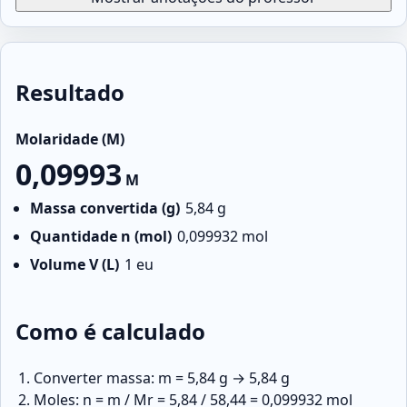
Resultado
Molaridade (M)
0,09993
M
Massa convertida (g)
5,84
g
Quantidade n (mol)
0,099932
mol
Volume V (L)
1
eu
Como é calculado
Converter massa: m = 5,84 g → 5,84 g
Moles: n = m / Mr = 5,84 / 58,44 = 0,099932 mol