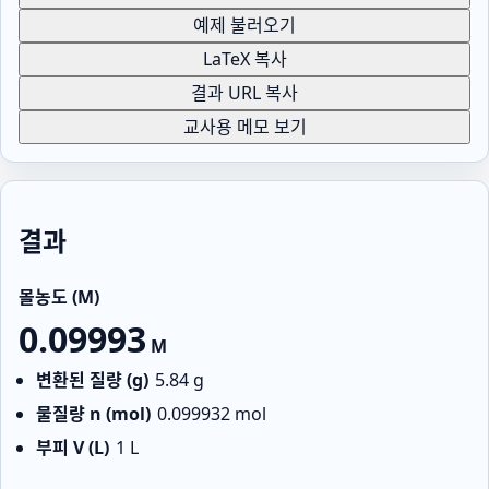
예제 불러오기
LaTeX 복사
결과 URL 복사
교사용 메모 보기
결과
몰농도 (M)
0.09993
M
변환된 질량 (g)
5.84
g
물질량 n (mol)
0.099932
mol
부피 V (L)
1
L