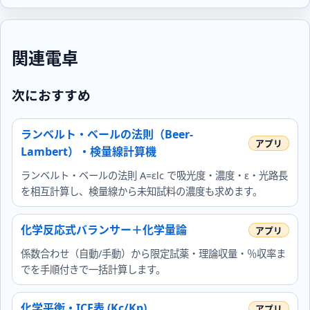
関連電卓
次におすすめ
ランベルト・ベールの法則（Beer-
Lambert）・検量線計算機
ランベルト・ベールの法則 A=εlc で吸光度・濃度・ε・光路長
を相互計算し、検量線から未知試料の濃度も求めます。
化学反応式バランサー＋化学量論
係数合わせ（自動/手動）から限定試薬・理論収量・％収率ま
でを手順付きで一括計算します。
化学平衡・ICE表 (Kc/Kp)