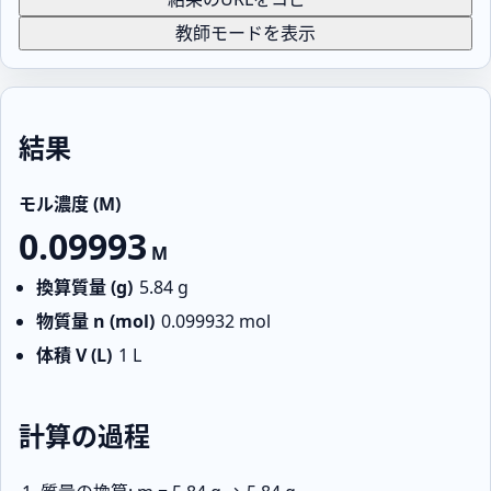
教師モードを表示
結果
モル濃度 (M)
0.09993
M
換算質量 (g)
5.84
g
物質量 n (mol)
0.099932
mol
体積 V (L)
1
L
計算の過程