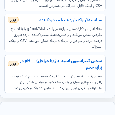
CSV و لینک قابل اشتراک در دسترس است.
محاسبه‌گر واکنش‌دهندهٔ محدودکننده
معادله را خودکار/دستی موازنه می‌کند، g/mol/M×L را با اصلاح
خلوص تبدیل می‌کند و واکنش‌دهندهٔ محدودکننده، بازده تئوری،
درصد بازده و خلوص را مرحله‌به‌مرحله نشان می‌دهد. CSV و لینک
اشتراک.
منحنی تیتراسیون اسید–باز (با مراحل) — pH در
برابر حجم
منحنی‌های تیتراسیون اسید–باز قوی/ضعیف را رسم کنید، نواحی
بافر و حجم‌های هم‌ارزی را برجسته کنید و مراحل هندرسون–
هاسلبالخ یا هیدرولیز را ببینید؛ URL قابل اشتراک و خروجی CSV.