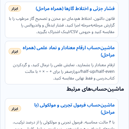
فشار جزئی و اختلاط گازها (همراه مراحل)
قانون دالتون، اختلاط هم‌دمای دو مخزن و تصحیح گاز مرطوب را با
گزارش مرحله‌به‌مرحله اجرا کنید، فشار ایده‌آل و واندروالس را
مقایسه کنید و خروجی CSV/لینک اشتراک بگیرید.
ماشین‌حساب ارقام معنادار و نماد علمی (همراه
مراحل)
ارقام معنادار را بشمارید، نمایش علمی را نرمال کنید، و گردکردن
half-up/half-even/دورازصفر را برای + − × ÷ با حالت
کتاب‌درسی و فقط نهایی مقایسه کنید.
ماشین‌حساب‌های مرتبط
ماشین‌حساب فرمول تجربی و مولکولی (با
مراحل)
با ۴ حالت محاسبه، فرمول تجربی و مولکولی را از درصد ترکیب،
داده‌های احتراق و هیدرات به‌دست بیاورید. مراحل کامل، خروجی