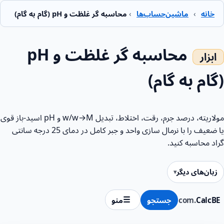
خانه
›
ماشین‌حساب‌ها
›
محاسبه گر غلظت و pH (گام به گام)
محاسبه گر غلظت و pH
(گام به گام)
مولاریته، درصد جرم، رقت، اختلاط، تبدیل w/w→M و pH اسید-باز قوی
یا ضعیف را با نرمال سازی واحد و جبر کامل در دمای 25 درجه سانتی
گراد محاسبه کنید.
زبان‌های دیگر
CalcBE
.com
جستجو
منو