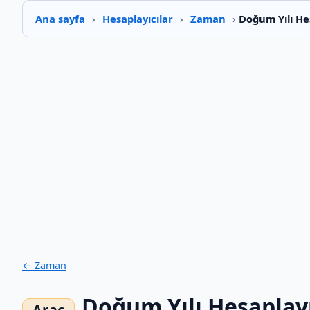
Ana sayfa
›
Hesaplayıcılar
›
Zaman
›
Doğum Yılı He
← Zaman
Doğum Yılı Hesaplay