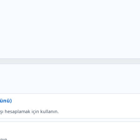
Günü)
aşı hesaplamak için kullanın.
anın.