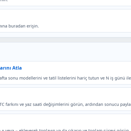
amına buradan erişin.
arını Atla
afta sonu modellerini ve tatil listelerini hariç tutun ve N iş günü ile
TC farkını ve yaz saati değişimlerini görün, ardından sonucu payla
 + veya − ekleyerek toplayın ya da çıkarın ve toplam süreyi görün.