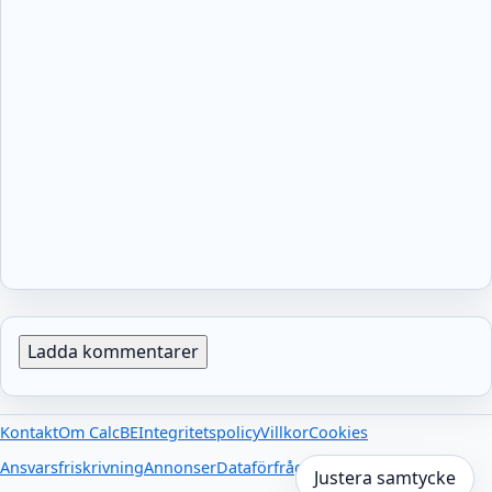
Ladda kommentarer
Kontakt
Om CalcBE
Integritetspolicy
Villkor
Cookies
Ansvarsfriskrivning
Annonser
Dataförfrågningar
Externa länkar
Justera samtycke