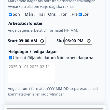
Markerade dagar tas bort från arbetsdagsräkningen.
Avmarkera alla om varje dag ska räknas.
Sön
Mån
Tis
Ons
Tor
Fre
Lör
Arbetstidsfönster
Ange dagens arbetstid i formatet HH:MM.
Start
Slut
Helgdagar / lediga dagar
Uteslut följande datum från arbetsdagarna
Ange datum i formatet YYYY-MM-DD, separerade med
kommatecken eller radbrytningar.