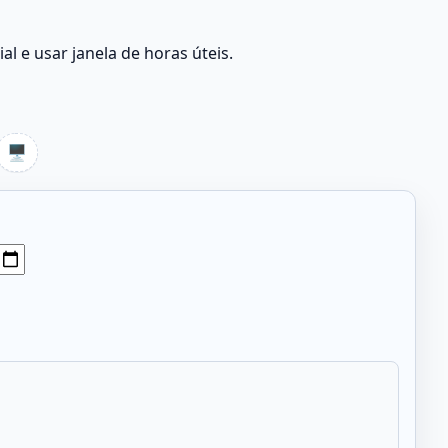
al e usar janela de horas úteis.
🖥️