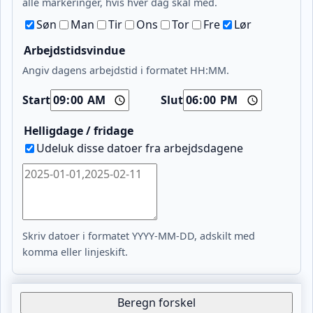
alle markeringer, hvis hver dag skal med.
Søn
Man
Tir
Ons
Tor
Fre
Lør
Arbejdstidsvindue
Angiv dagens arbejdstid i formatet HH:MM.
Start
Slut
Helligdage / fridage
Udeluk disse datoer fra arbejdsdagene
Skriv datoer i formatet YYYY-MM-DD, adskilt med
komma eller linjeskift.
Beregn forskel