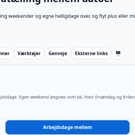
ng weekender og egne helligdage over, og flyt plus eller m
🖥️
mner
Værktøjer
Genveje
Eksterne links
rbejdsdage. Egen weekend angives som tal, hvor 0=søndag og 6=l
Arbejdsdage mellem