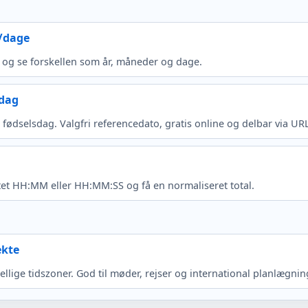
r/dage
 og se forskellen som år, måneder og dage.
sdag
 fødselsdag. Valgfri referencedato, gratis online og delbar via UR
tet HH:MM eller HH:MM:SS og få en normaliseret total.
ekte
lige tidszoner. God til møder, rejser og international planlægnin