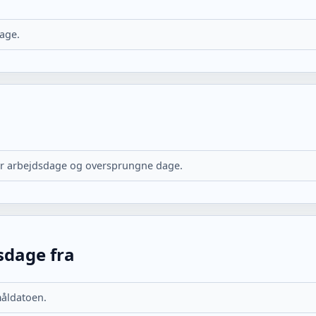
dage.
r arbejdsdage og oversprungne dage.
dsdage fra
måldatoen.