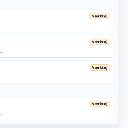
L.
g.