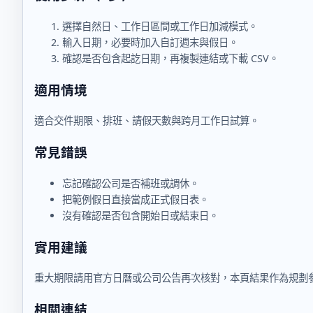
選擇自然日、工作日區間或工作日加減模式。
輸入日期，必要時加入自訂週末與假日。
確認是否包含起訖日期，再複製連結或下載 CSV。
適用情境
適合交件期限、排班、請假天數與跨月工作日試算。
常見錯誤
忘記確認公司是否補班或調休。
把範例假日直接當成正式假日表。
沒有確認是否包含開始日或結束日。
實用建議
重大期限請用官方日曆或公司公告再次核對，本頁結果作為規劃
相關連結