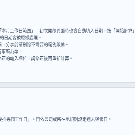
」或「本月工作日範圍」。初次開啟頁面時也會自動填入日期，按「開始計算
入的日期會被原樣處理。
號分隔。分享前請刪除不需要的範例數值。
行事曆為準。
修正的輸入欄位，請修正後再重新計算。
後推幾個工作日」。再依公司或所在地規則設定週末與假日。