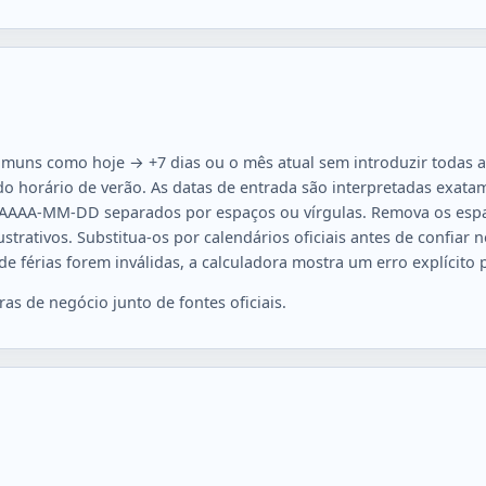
 comuns como hoje → +7 dias ou o mês atual sem introduzir todas
do horário de verão. As datas de entrada são interpretadas exat
es AAAA-MM-DD separados por espaços ou vírgulas. Remova os espaç
trativos. Substitua-os por calendários oficiais antes de confiar n
 férias forem inválidas, a calculadora mostra um erro explícito p
as de negócio junto de fontes oficiais.