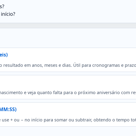
s?
início?
eis)
ja o resultado em anos, meses e dias. Útil para cronogramas e prazo
nascimento e veja quanto falta para o próximo aniversário com resu
:MM:SS)
e + ou − no início para somar ou subtrair, obtendo o tempo total