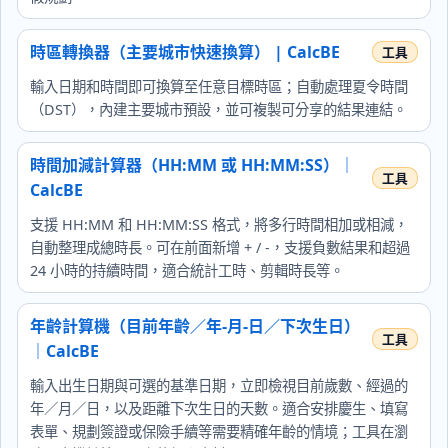
時區轉換器（主要城市快速換算） | CalcBE
輸入日期和時間即可換算至任意目標時區；自動處理夏令時間
（DST），內建主要城市預設，並可複製可分享的結果連結。
時間加減計算器（HH:MM 或 HH:MM:SS）｜
CalcBE
支援 HH:MM 和 HH:MM:SS 格式，將多行時間相加或相減，
自動整理成總時長。可在前面新增 + / -，支援負數結果和超過
24 小時的持續時間，適合統計工時、剪輯時長等。
年齡計算機（目前年齡／年-月-日／下次生日）
｜CalcBE
輸入出生日期與可選的基準日期，立即檢視目前歲數、經過的
年／月／日，以及距離下次生日的天數。適合安排慶生、填寫
表單、規劃簽證或保險手續等需要精確年齡的情境；工具在瀏