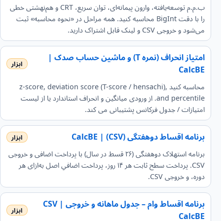
ب.م.م توسعه‌یافته، وارون پیمانه‌ای، توان سریع، CRT و هم‌نهشتی خطی
را با دقت BigInt محاسبه کنید. همه مراحل در «نحوه محاسبه» ثبت
می‌شود و خروجی CSV و لینک قابل اشتراک دارید.
امتیاز انحراف (نمره T) و ماشین حساب صدک |
CalcBE
محاسبه کنید z-score, deviation score (T-score / hensachi),
and percentile. از ورودی میانگین و انحراف استاندارد یا از لیست
امتیازات / جدول فرکانس پشتیبانی می کند.
برنامه اقساط دو‌هفتگی (CSV) | CalcBE
برنامه استهلاک دو‌هفتگی (۲۶ قسط در سال) با پرداخت اضافی و خروجی
CSV. پرداخت سطح ثابت هر ۱۴ روز، پرداخت اضافیِ اصل به‌ازای هر
دوره، و خروجی CSV.
برنامه اقساط وام – جدول ماهانه و خروجی CSV |
CalcBE