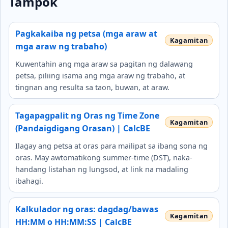
Tampok
Pagkakaiba ng petsa (mga araw at
mga araw ng trabaho)
Kuwentahin ang mga araw sa pagitan ng dalawang
petsa, piliing isama ang mga araw ng trabaho, at
tingnan ang resulta sa taon, buwan, at araw.
Tagapagpalit ng Oras ng Time Zone
(Pandaigdigang Orasan) | CalcBE
Ilagay ang petsa at oras para mailipat sa ibang sona ng
oras. May awtomatikong summer-time (DST), naka-
handang listahan ng lungsod, at link na madaling
ibahagi.
Kalkulador ng oras: dagdag/bawas
HH:MM o HH:MM:SS | CalcBE