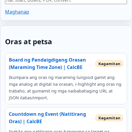
Maghanap
Oras at petsa
Board ng Pandaigdigang Orasan
(Maraming Time Zone) | CalcBE
Ikumpara ang oras ng maraming lungsod gamit ang
mga analog at digital na orasan, i-highlight ang oras ng
trabaho, at gumamit ng mga naibabahaging URL at
JSON ilabas/import.
Countdown ng Event (Natitirang
Oras) | CalcBE
Ipakita ang natitirang oras hanggang sa target na