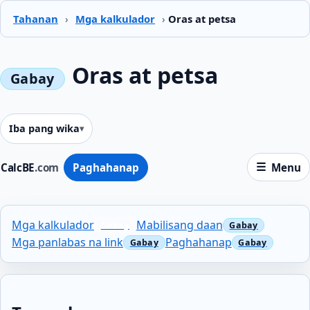
Tahanan
›
Mga kalkulador
›
Oras at petsa
Oras at petsa
Iba pang wika
CalcBE
.com
Paghahanap
Menu
Mga kalkulador
Mabilisang daan
Mga panlabas na link
Paghahanap