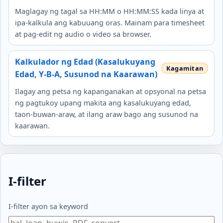
Maglagay ng tagal sa HH:MM o HH:MM:SS kada linya at
ipa-kalkula ang kabuuang oras. Mainam para timesheet
at pag-edit ng audio o video sa browser.
Kalkulador ng Edad (Kasalukuyang
Edad, Y-B-A, Susunod na Kaarawan)
Ilagay ang petsa ng kapanganakan at opsyonal na petsa
ng pagtukoy upang makita ang kasalukuyang edad,
taon-buwan-araw, at ilang araw bago ang susunod na
kaarawan.
I-filter
I-filter ayon sa keyword