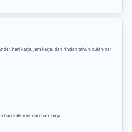
ender, hari kerja, jam kerja, dan rincian tahun-bulan-hari.
hari kalender dari hari kerja.