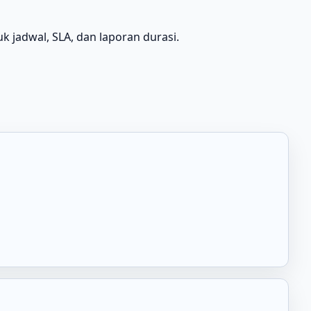
uk jadwal, SLA, dan laporan durasi.