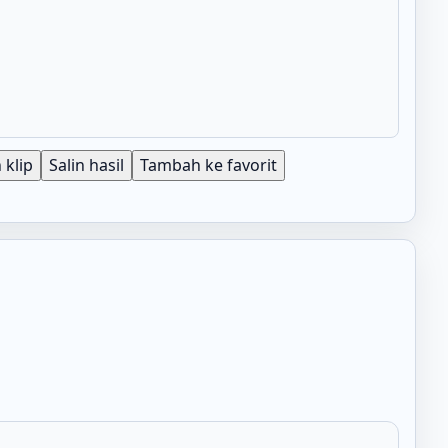
 klip
Salin hasil
Tambah ke favorit