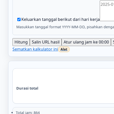
Keluarkan tanggal berikut dari hari kerja
Masukkan tanggal format YYYY-MM-DD, pisahkan dengan
Hitung
Salin URL hasil
Atur ulang jam ke 00:00
Sematkan kalkulator ini
Durasi total
Total jam: 864