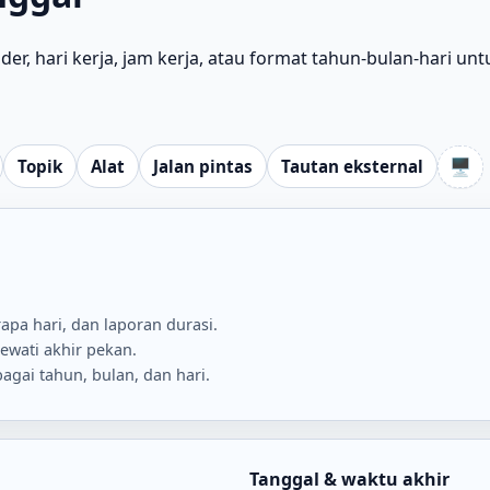
der, hari kerja, jam kerja, atau format tahun-bulan-hari unt
🖥️
Topik
Alat
Jalan pintas
Tautan eksternal
apa hari, dan laporan durasi.
ewati akhir pekan.
bagai tahun, bulan, dan hari.
Tanggal & waktu akhir