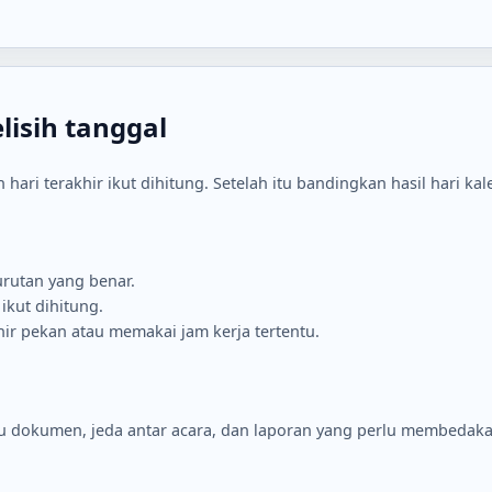
isih tanggal
 hari terakhir ikut dihitung. Setelah itu bandingkan hasil hari kal
rutan yang benar.
 ikut dihitung.
khir pekan atau memakai jam kerja tertentu.
 dokumen, jeda antar acara, dan laporan yang perlu membedakan 