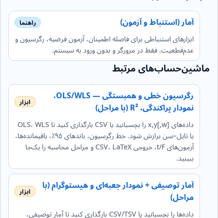
آمار (استنباط و آزمون)
ابزارهای استنباطی برای فاصله اطمینان، آزمون فرضیه، رگرسیون و
عدم‌قطعیت. فقط در مرورگر و بدون ورود به سیستم.
ماشین‌حساب‌های مرتبط
رگرسیون خطی و همبستگی — OLS/WLS،
نمودار پراکندگی، R² (با مراحل)
داده‌های x,y[,w] را بچسبانید یا CSV بارگذاری کنید تا OLS، WLS
یا تایل–سن برازش شود. خط رگرسیون، باندهای ۹۵٪، باقیمانده‌ها،
آزمون‌های t/F، خروجی CSV، LaTeX و مراحل محاسبه را یک‌جا
ببینید.
آمار توصیفی + نمودار جعبه‌ای و هیستوگرام (با
مراحل)
داده‌ها را بچسبانید یا CSV/TSV بارگذاری کنید تا آمار توصیفی،