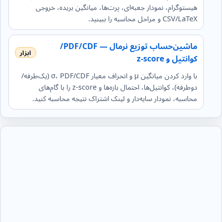
هیستوگرام، نمودار جعبه‌ای، پرت‌ها، میانگین بریده، خروجی
CSV/LaTeX و مراحل محاسبه را ببینید.
ماشین‌حساب توزیع نرمال — PDF/CDF/
کوانتیل و z‑score
با وارد کردن میانگین μ و انحراف معیار σ، PDF/CDF (یک‌طرفه/
دوطرفه)، کوانتیل‌ها، احتمال بازه‌ها و z‑score را با گام‌های
محاسبه، نمودار سایه‌دار و لینک اشتراک نتیجه محاسبه کنید.