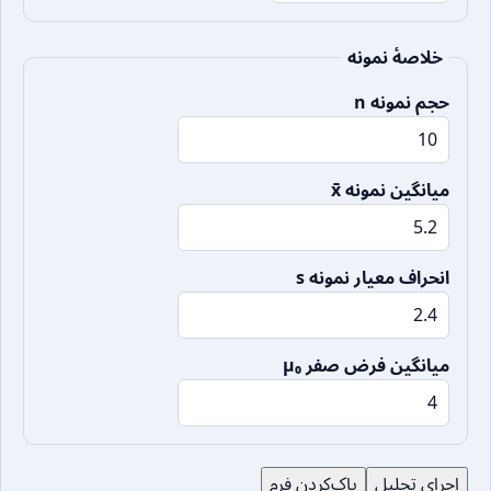
خلاصهٔ نمونه
حجم نمونه n
میانگین نمونه x̄
انحراف معیار نمونه s
میانگین فرض صفر μ₀
اجرای تحلیل
پاک‌کردن فرم