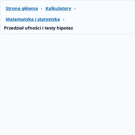
Strona główna
›
Kalkulatory
›
Matematyka i statystyka
›
Przedział ufności i testy hipotez