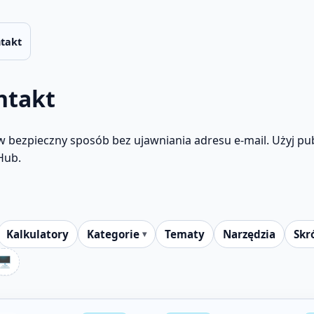
takt
ntakt
w bezpieczny sposób bez ujawniania adresu e-mail. Użyj pub
Hub.
Kalkulatory
Kategorie
Tematy
Narzędzia
Skr
🖥️