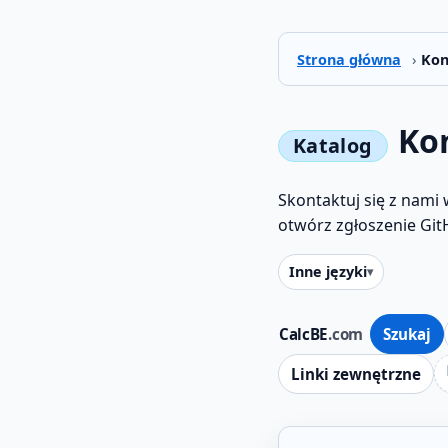
Strona główna
›
Kon
Ko
Skontaktuj się z nami 
otwórz zgłoszenie Git
Inne języki
CalcBE
.com
Szukaj
Linki zewnętrzne