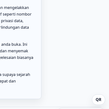
an mengelakkan
if seperti nombor
privasi data,
rlindungan data
anda buka. Ini
, dan menyemak
elesaian biasanya
a supaya sejarah
epat dan
QR