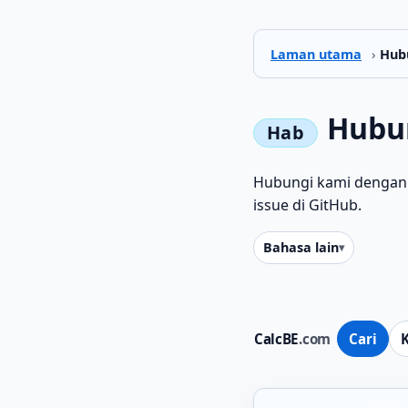
Laman utama
›
Hub
Hubu
Hubungi kami dengan
issue di GitHub.
Bahasa lain
CalcBE
.com
Cari
K