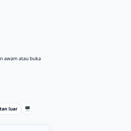
an awam atau buka
🖥️
tan luar