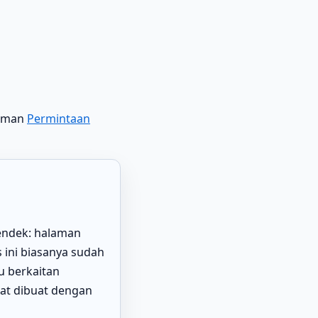
laman
Permintaan
endek: halaman
 ini biasanya sudah
u berkaitan
pat dibuat dengan