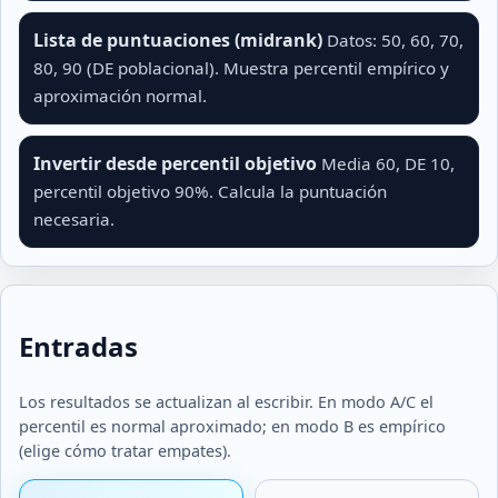
Lista de puntuaciones (midrank)
Datos: 50, 60, 70,
80, 90 (DE poblacional). Muestra percentil empírico y
aproximación normal.
Invertir desde percentil objetivo
Media 60, DE 10,
percentil objetivo 90%. Calcula la puntuación
necesaria.
Entradas
Los resultados se actualizan al escribir. En modo A/C el
percentil es normal aproximado; en modo B es empírico
(elige cómo tratar empates).