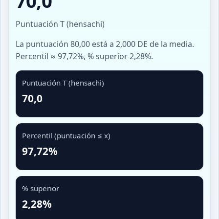
70,0
Puntuación T (hensachi)
La puntuación 80,00 está a 2,000 DE de la media.
Percentil ≈ 97,72%, % superior 2,28%.
Puntuación T (hensachi)
70,0
Percentil (puntuación ≤ x)
97,72%
% superior
2,28%