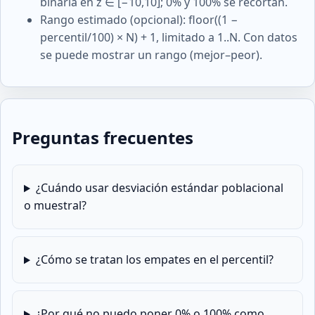
binaria en z ∈ [−10,10]; 0% y 100% se recortan.
Rango estimado (opcional): floor((1 −
percentil/100) × N) + 1, limitado a 1..N. Con datos
se puede mostrar un rango (mejor–peor).
Preguntas frecuentes
¿Cuándo usar desviación estándar poblacional
o muestral?
¿Cómo se tratan los empates en el percentil?
¿Por qué no puedo poner 0% o 100% como