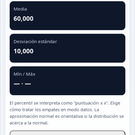
Media
60,000
Desviación estándar
10,000
Mín / Máx
—
·
—
El percentil se interpreta como “puntuación ≤ x”. Elige
cómo tratar los empates en modo datos. La
aproximación normal es orientativa si la distribución se
acerca a la normal.