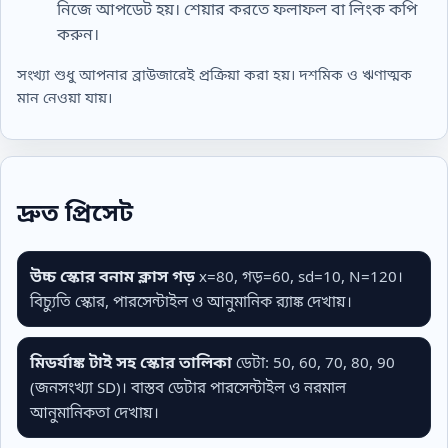
নিজে আপডেট হয়। শেয়ার করতে ফলাফল বা লিংক কপি
করুন।
সংখ্যা শুধু আপনার ব্রাউজারেই প্রক্রিয়া করা হয়। দশমিক ও ঋণাত্মক
মান নেওয়া যায়।
দ্রুত প্রিসেট
উচ্চ স্কোর বনাম ক্লাস গড়
x=80, গড়=60, sd=10, N=120।
বিচ্যুতি স্কোর, পারসেন্টাইল ও আনুমানিক র‍্যাঙ্ক দেখায়।
মিডর্যাঙ্ক টাই সহ স্কোর তালিকা
ডেটা: 50, 60, 70, 80, 90
(জনসংখ্যা SD)। বাস্তব ডেটার পারসেন্টাইল ও নরমাল
আনুমানিকতা দেখায়।