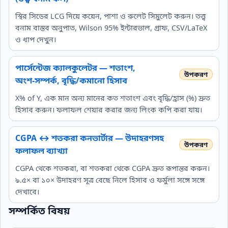
স্থির সিডের LCG দিয়ে কয়েন, পাশা ও রুলেট সিমুলেট করুন। তত্ত্ব
বনাম বাস্তব অনুপাত, Wilson 95% ইন্টারভাল, গ্রাফ, CSV/LaTeX
ও ধাপ দেখুন।
পার্সেন্টেজ ক্যালকুলেটর — শতাংশ,
অংশ‑সম্পর্ক, বৃদ্ধি/কমানো হিসাব
X% of Y, এক মান অন্য মানের কত শতাংশ এবং বৃদ্ধি/হ্রাস (%) দ্রুত
হিসাব করুন। ফলাফল শেয়ার করার জন্য লিংক কপি করা যায়।
CGPA ↔ শতকরা কনভার্টার — উদাহরণসহ
ফলাফল ব্যাখ্যা
CGPA থেকে শতকরা, বা শতকরা থেকে CGPA দ্রুত রূপান্তর করুন।
৯.৫× বা ১০× উদাহরণ সূত্র বেছে নিলে হিসাব ও ফর্মুলা সঙ্গে সঙ্গে
দেখাবে।
সম্পর্কিত বিষয়