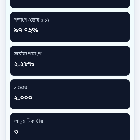
শতাংশ (স্কোর ≤ x)
৯৭.৭২%
সর্বোচ্চ শতাংশ
২.২৮%
z-স্কোর
২.০০০
আনুমানিক র্যাঙ্ক
৩