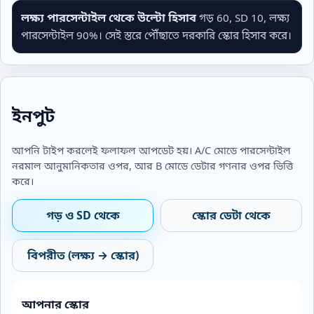
লক্ষ্য পারসেন্টাইল থেকে উল্টো হিসাব
গড় 60, SD 10, লক্ষ্য
পারসেন্টাইল 90%। সেই স্তরে পৌঁছাতে দরকারি স্কোর হিসাব করে।
ইনপুট
আপনি টাইপ করলেই ফলাফল আপডেট হয়। A/C মোডে পারসেন্টাইল
নরমাল আনুমানিকতার ওপর, আর B মোডে ডেটার গণনার ওপর ভিত্তি
করে।
গড় ও SD থেকে
স্কোর ডেটা থেকে
বিপরীত (লক্ষ্য → স্কোর)
আপনার স্কোর