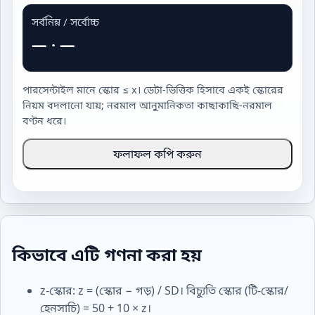
সর্বনিম্ন / সর্বোচ্চ
—
·
—
পারসেন্টাইল মানে স্কোর ≤ x। ডেটা-ভিত্তিক হিসাবে একই স্কোরের
নিয়ম বদলানো যায়; নরমাল আনুমানিকতা কাছাকাছি-নরমাল
বণ্টন ধরে।
ফলাফল কপি করুন
কিভাবে এটি গণনা করা হয়
z-স্কোর: z = (স্কোর − গড়) / SD। বিচ্যুতি স্কোর (টি-স্কোর/
হেনসাচি) = 50 + 10 × z।