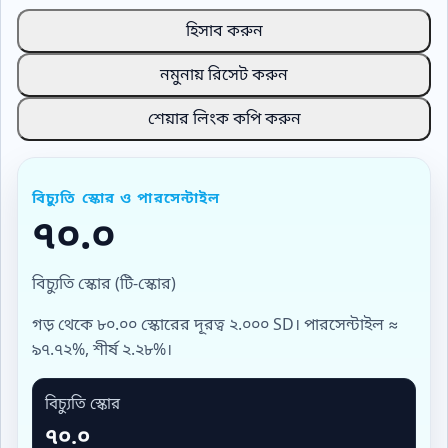
হিসাব করুন
নমুনায় রিসেট করুন
শেয়ার লিংক কপি করুন
বিচ্যুতি স্কোর ও পারসেন্টাইল
৭০.০
বিচ্যুতি স্কোর (টি-স্কোর)
গড় থেকে ৮০.০০ স্কোরের দূরত্ব ২.০০০ SD। পারসেন্টাইল ≈
৯৭.৭২%, শীর্ষ ২.২৮%।
বিচ্যুতি স্কোর
৭০.০