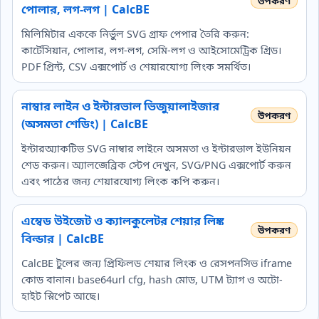
পোলার, লগ-লগ | CalcBE
মিলিমিটার এককে নির্ভুল SVG গ্রাফ পেপার তৈরি করুন:
কার্টেসিয়ান, পোলার, লগ-লগ, সেমি-লগ ও আইসোমেট্রিক গ্রিড।
PDF প্রিন্ট, CSV এক্সপোর্ট ও শেয়ারযোগ্য লিংক সমর্থিত।
নাম্বার লাইন ও ইন্টারভাল ভিজুয়ালাইজার
(অসমতা শেডিং) | CalcBE
ইন্টারঅ্যাকটিভ SVG নাম্বার লাইনে অসমতা ও ইন্টারভাল ইউনিয়ন
শেড করুন। অ্যালজেব্রিক স্টেপ দেখুন, SVG/PNG এক্সপোর্ট করুন
এবং পাঠের জন্য শেয়ারযোগ্য লিংক কপি করুন।
এম্বেড উইজেট ও ক্যালকুলেটর শেয়ার লিঙ্ক
বিল্ডার | CalcBE
CalcBE টুলের জন্য প্রিফিলড শেয়ার লিংক ও রেসপনসিভ iframe
কোড বানান। base64url cfg, hash মোড, UTM ট্যাগ ও অটো-
হাইট স্নিপেট আছে।