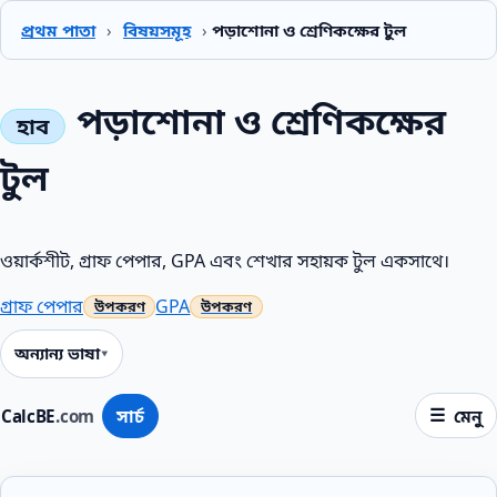
প্রথম পাতা
›
বিষয়সমূহ
›
পড়াশোনা ও শ্রেণিকক্ষের টুল
পড়াশোনা ও শ্রেণিকক্ষের
টুল
ওয়ার্কশীট, গ্রাফ পেপার, GPA এবং শেখার সহায়ক টুল একসাথে।
গ্রাফ পেপার
GPA
অন্যান্য ভাষা
CalcBE
.com
সার্চ
মেনু