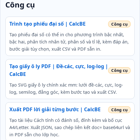
Công cụ
Trình tạo phiếu đại số | CalcBE
Tạo phiếu đại số có thể in cho phương trình bậc nhất,
bậc hai, phân tích nhân tử, phân số và tỉ lệ, kèm đáp án,
bước giải tùy chọn, xuất CSV và PDF sẵn in.
Tạo giấy ô ly PDF | Đề-các, cực, log-log |
CalcBE
Tạo SVG giấy ô ly chính xác mm: lưới đề-các, cực, log-
log, semilog, đẳng góc, kèm bước tạo và xuất CSV.
Xuất PDF lời giải từng bước | CalcBE
Tạo tài liệu Cách tính có đánh số, đính kèm và bố cục
A4/Letter. Xuất JSON, sao chép liên kết doc= base64url và
in PDF sẵn cho lớp học.