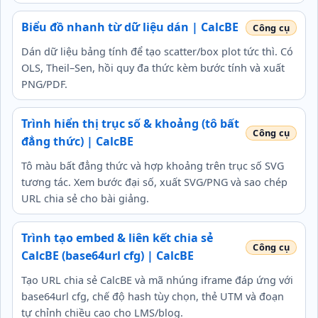
Biểu đồ nhanh từ dữ liệu dán | CalcBE
Dán dữ liệu bảng tính để tạo scatter/box plot tức thì. Có
OLS, Theil–Sen, hồi quy đa thức kèm bước tính và xuất
PNG/PDF.
Trình hiển thị trục số & khoảng (tô bất
đẳng thức) | CalcBE
Tô màu bất đẳng thức và hợp khoảng trên trục số SVG
tương tác. Xem bước đại số, xuất SVG/PNG và sao chép
URL chia sẻ cho bài giảng.
Trình tạo embed & liên kết chia sẻ
CalcBE (base64url cfg) | CalcBE
Tạo URL chia sẻ CalcBE và mã nhúng iframe đáp ứng với
base64url cfg, chế độ hash tùy chọn, thẻ UTM và đoạn
tự chỉnh chiều cao cho LMS/blog.