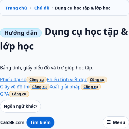
Trang chủ
›
Chủ đề
›
Dụng cụ học tập & lớp học
Dụng cụ học tập &
lớp học
Bảng tính, giấy biểu đồ và trợ giúp học tập.
Phiếu đại số
Phiếu tính viết dọc
Giấy vẽ đồ thị
Xuất giải pháp
GPA
Ngôn ngữ khác
CalcBE
.com
Tìm kiếm
Menu