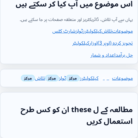
اس موضوع میں آپ کیا کر سکتے ہیں
یہاں سے آپ تلاش، ڈائریکٹریز اور متعلقہ صفحات پر جا سکتے ہیں۔
موضوعات
تلاش
کیلکولیٹرز
ٹولز
شارٹ کٹس
تجویز کردہ (اوپر 3)
اوزار
کیلکولیٹر
حل برآمد
اعداد و شمار
موضوعات
کیلکولیٹرز
ٹولز
تلاش
مطالعہ کے ل these ان کو کس طرح
استعمال کریں