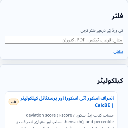
فلٹر
کی ورڈ کے ذریعے فلٹر کریں
تلاش
کیلکولیٹر
انحراف اسکور (ٹی اسکور) اور پرسنٹائل کیلکولیٹر
| CalcBE
حساب کتاب زیڈ اسکور, deviation score (T-score /
hensachi), and percentile. مطلب اور معیاری انحراف ، یا