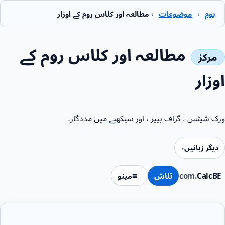
ہوم
›
موضوعات
›
مطالعہ اور کلاس روم کے اوزار
مطالعہ اور کلاس روم کے
اوزار
ورک شیٹس ، گراف پیپر ، اور سیکھنے میں مددگار۔
دیگر زبانیں
CalcBE
.com
تلاش
مینو