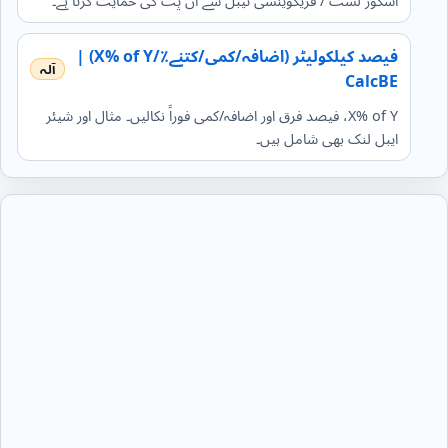
اسکور لسٹ / فریکوینسی ٹیبل سے ان پٹ کی حمایت کرتا ہے۔
فیصد کیلکولیٹر (اضافہ/کمی/کتنے٪/X% of Y) |
CalcBE
X% of Y، فیصد فرق اور اضافہ/کمی فوراً نکالیں۔ مثال اور شیئر
ایبل لنک بھی شامل ہیں۔