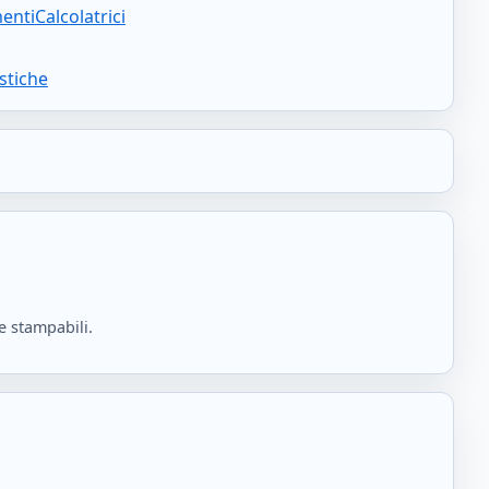
enti
Calcolatrici
istiche
e stampabili.