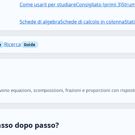
Come usarli per studiare
Consigliato (primi 3)
Strum
Schede di algebra
Schede di calcolo in colonna
Stat
Ricerca
ono equazioni, scomposizioni, frazioni e proporzioni con rispost
passo dopo passo?