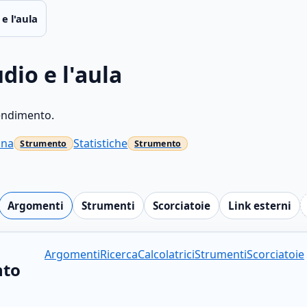
e l'aula
dio e l'aula
rendimento.
nna
Statistiche
Argomenti
Strumenti
Scorciatoie
Link esterni
Argomenti
Ricerca
Calcolatrici
Strumenti
Scorciatoie
nto