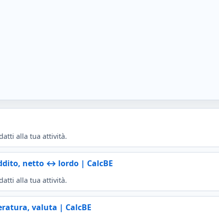
tti alla tua attività.
eddito, netto ↔ lordo | CalcBE
tti alla tua attività.
eratura, valuta | CalcBE