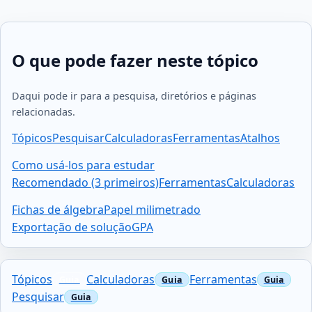
O que pode fazer neste tópico
Daqui pode ir para a pesquisa, diretórios e páginas
relacionadas.
Tópicos
Pesquisar
Calculadoras
Ferramentas
Atalhos
Como usá-los para estudar
Recomendado (3 primeiros)
Ferramentas
Calculadoras
Fichas de álgebra
Papel milimetrado
Exportação de solução
GPA
Tópicos
Calculadoras
Ferramentas
Pesquisar