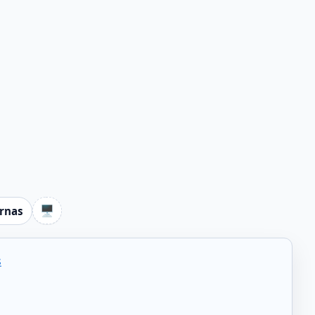
🖥️
ernas
s