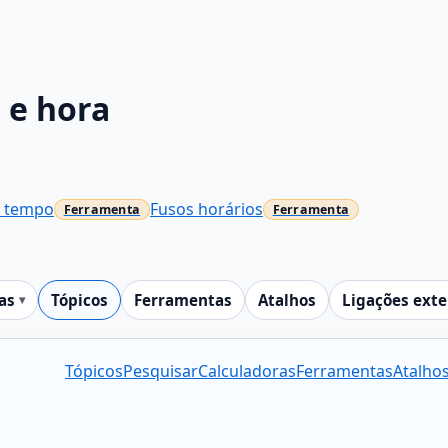
 e hora
r tempo
Fusos horários
as
Tópicos
Ferramentas
Atalhos
Ligações ext
Tópicos
Pesquisar
Calculadoras
Ferramentas
Atalho