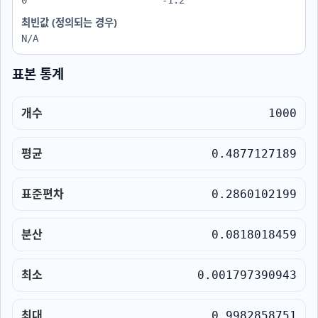
최빈값 (정의되는 경우)
N/A
표본 통계
개수
1000
평균
0.4877127189
표준편차
0.2860102199
분산
0.0818018459
최소
0.001797390943
최대
0.9982858751