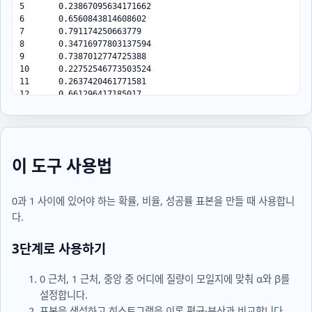
5	0.23867095634171662

6	0.6560843814608602

7	0.791174250663779

8	0.34716977803137594

9	0.7387012774725388

10	0.22752546773503524

11	0.2637420461771581

12	0.661296417185017

13	0.9982858751312885

14	0.7643808420842312

15	0.13464260916326254

16	0.7856113500877248

17	0.12571951816450555

이 도구 사용법
18	0.48506676337387516

19	0.34028517398846714

20	0.9553197744909344
0과 1 사이에 있어야 하는 확률, 비율, 성공률 표본을 만들 때 사용합니
다.
3단계로 사용하기
0 근처, 1 근처, 중앙 중 어디에 질량이 모일지에 맞춰
α
와
β
를
설정합니다.
표본을 생성하고 히스토그램을 이론 평균·분산과 비교합니다.