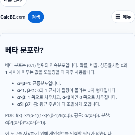
CalcBE
.com
검색
메뉴
베타 분포란?
베타 분포는
(0,1)
범위의 연속분포입니다. 확률, 비율, 성공률처럼 0과
1 사이에 머무는 값을 모델링할 때 자주 사용합니다.
α=β=1
: 균등분포입니다.
α<1, β<1
: 0과 1 근처에 질량이 몰리는 U자 형태입니다.
α>β
: 1 쪽으로 치우치고,
α<β
이면 0 쪽으로 치우칩니다.
α와 β가 큼
: 평균 주변에 더 조밀하게 모입니다.
PDF:
f(x)=x^(α-1)(1-x)^(β-1)/B(α,β)
. 평균:
α/(α+β)
. 분산:
αβ/[(α+β)^2(α+β+1)]
.
이 도구를 사용하기 위해 개인정보를 입력할 필요가 없습니다.