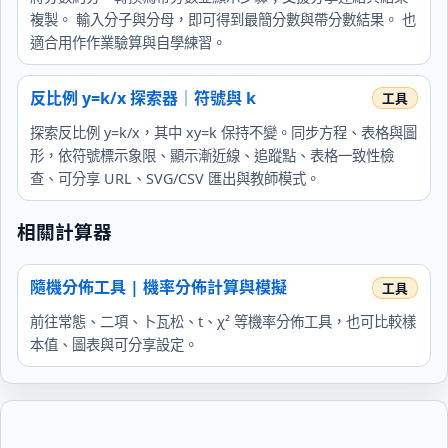
複製。 輸入分子與分母，即可得到最簡分數與帶分數結果。 也
適合用作作業驗算與自學練習。
反比例 y=k/x 探索器｜符號與 k
探索反比例 y=k/x，其中 xy=k 保持不變。同步方程、表格與圖
形，依符號標示象限、顯示漸近線、追蹤點、表格一致性檢
查、可分享 URL、SVG/CSV 匯出與教師模式。
相關計算器
隨機分佈工具 | 機率分佈計算與模擬
前往常態、二項、卜瓦松、t、χ² 等機率分佈工具，也可比較樣
本值、圖表與可分享設定。