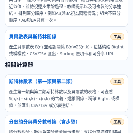
近似值，並檢視逐步乘除過程、教師提示以及可複製的分享連
結。 排列區分順序，例如AB與BA視為兩種情況；組合不區分
順序，AB與BA只算一次。
貝爾數表與斯特林關係
產生貝爾數表 B(n) 並確認關係 B(n)=ΣS(n,k)。包括精確 BigInt
或模模式、CSV/TSV 匯出、Stirling 選項卡和可分享 URL。
相關計算器
斯特林數表（第一類與第二類）
產生第一類與第二類斯特林數以及貝爾數的表格。可查看
S(n,k)、s(n,k)、c(n,k) 的含義、遞推關係、精確 BigInt 或模
值，並匯出 CSV/TSV 或分享連結。
分數約分與帶分數轉換（含步驟）
將分數約分、轉換為帶分數並顯示步驟；支援分享連結與結果