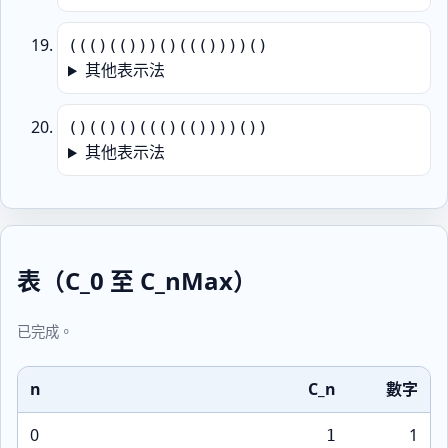
((()(()))()((())))()
其他表示法
()(()()((()(())))())
其他表示法
表（C_0 至 C_nMax）
已完成。
n
C_n
數字
0
1
1