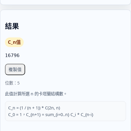
結果
C_n值
16796
複製值
位數：5
此值計算所選 n 的卡塔蘭結構數。
C_n = (1 / (n + 1)) * C(2n, n)
C_0 = 1，C_{n+1} = sum_{i=0..n} C_i * C_{n-i}