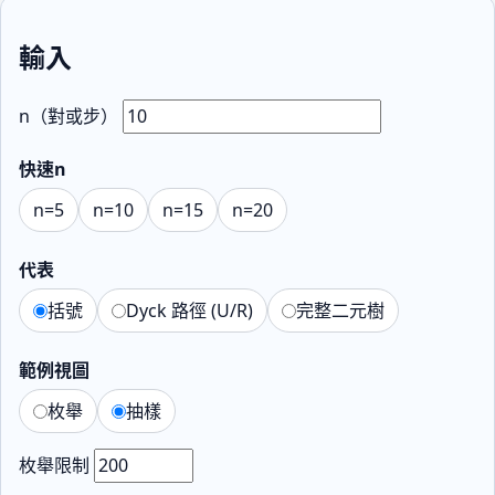
輸入
n（對或步）
快速n
n=5
n=10
n=15
n=20
代表
括號
Dyck 路徑 (U/R)
完整二元樹
範例視圖
枚舉
抽樣
枚舉限制