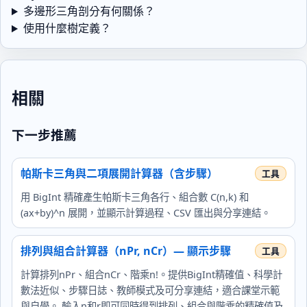
多邊形三角剖分有何關係？
使用什麼樹定義？
相關
下一步推薦
帕斯卡三角與二項展開計算器（含步驟）
用 BigInt 精確產生帕斯卡三角各行、組合數 C(n,k) 和
(ax+by)^n 展開，並顯示計算過程、CSV 匯出與分享連結。
排列與組合計算器（nPr, nCr）— 顯示步驟
計算排列nPr、組合nCr、階乘n!。提供BigInt精確值、科學計
數法近似、步驟日誌、教師模式及可分享連結，適合課堂示範
與自學。 輸入n和r即可同時得到排列、組合與階乘的精確值及