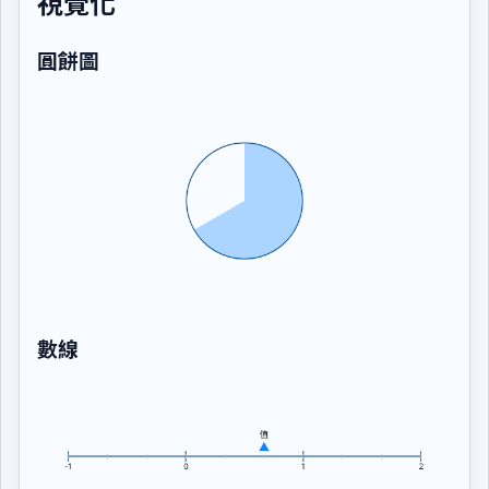
視覺化
圓餅圖
數線