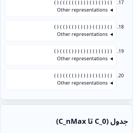
()(()(()(((())))))()
Other representations
()((())(()()())())()
Other representations
((()(()))()((())))()
Other representations
()(()()((()(())))())
Other representations
جدول (C_0 تا C_nMax)