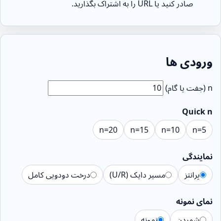
صادر کنید یا URL را به اشتراک بگذارید.
ورودی ها
n (جفت یا گام)
Quick n
n=20
n=15
n=10
n=5
نمایندگی
پرانتز
مسیر دایک (U/R)
درخت دودویی کامل
نمای نمونه
شمردن
نمونه