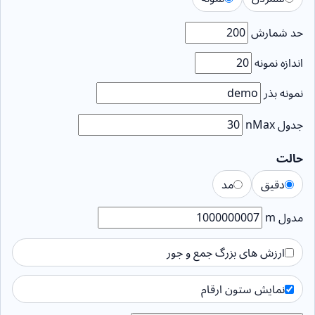
حد شمارش
اندازه نمونه
نمونه بذر
جدول nMax
حالت
دقیق
مد
مدول m
ارزش های بزرگ جمع و جور
نمایش ستون ارقام