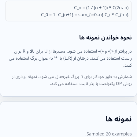
C_n = (1 / (n + 1)) * C(2n، n)
C_0 = 1، C_{n+1} = sum_{i=0..n} C_i * C_{n-i}
نحوه خواندن نمونه ها
در پرانتز از «(» و «)» استفاده می شود. مسیرها از U برای بالا و R برای
راست استفاده می کنند. درختان از (L,R) با '*' به عنوان برگ استفاده می
کنند.
شمارش به طور خودکار برای n بزرگ غیرفعال می شود. نمونه برداری از
روش DP یکنواخت با بذر ثابت استفاده می کند.
نمونه ها
Sampled 20 examples.