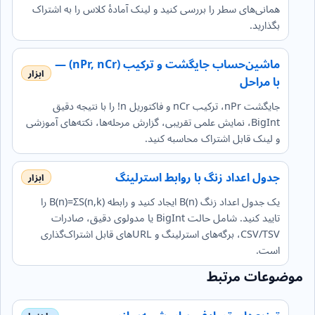
همانی‌های سطر را بررسی کنید و لینک آمادهٔ کلاس را به اشتراک
بگذارید.
ماشین‌حساب جایگشت و ترکیب (nPr, nCr) —
با مراحل
جایگشت nPr، ترکیب nCr و فاکتوریل n! را با نتیجه دقیق
BigInt، نمایش علمی تقریبی، گزارش مرحله‌ها، نکته‌های آموزشی
و لینک قابل اشتراک محاسبه کنید.
جدول اعداد زنگ با روابط استرلینگ
یک جدول اعداد زنگ B(n) ایجاد کنید و رابطه B(n)=ΣS(n,k) را
تایید کنید. شامل حالت BigInt یا مدولوی دقیق، صادرات
CSV/TSV، برگه‌های استرلینگ و URLهای قابل اشتراک‌گذاری
است.
موضوعات مرتبط