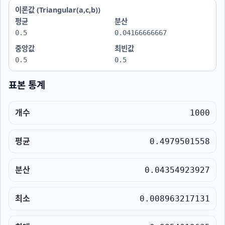
이론값 (Triangular(a,c,b))
평균
분산
0.5
0.04166666667
중앙값
최빈값
0.5
0.5
표본 통계
개수
1000
평균
0.4979501558
분산
0.04354923927
최소
0.008963217131