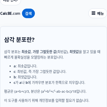
CalcBE
.com
검색
메뉴
삼각 분포란?
삼각 분포는
최솟값
,
가장 그럴듯한 값
(최빈값),
최댓값
을 알고 있을 때
빠르게 불확실성을 모델링하는 분포입니다.
a
: 최솟값입니다.
c
: 최빈값, 즉 가장 그럴듯한 값입니다.
b
: 최댓값입니다.
c
가
a
나
b
에 가까우면 분포가 한쪽으로 치우칩니다.
평균은
(a+b+c)/3
, 분산은
(a²+b²+c²-ab-ac-bc)/18
입니다.
이 도구를 사용하기 위해 개인정보를 입력할 필요가 없습니다.