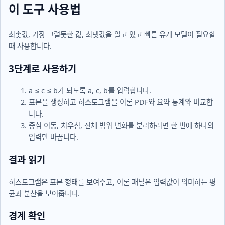
17	0.87313979504964

이 도구 사용법
18	0.2535602357669023

19	0.515153685421954

20	0.4491166418584428
최솟값, 가장 그럴듯한 값, 최댓값을 알고 있고 빠른 유계 모델이 필요할
때 사용합니다.
3단계로 사용하기
a ≤ c ≤ b
가 되도록
a
,
c
,
b
를 입력합니다.
표본을 생성하고 히스토그램을 이론 PDF와 요약 통계와 비교합
니다.
중심 이동, 치우침, 전체 범위 변화를 분리하려면 한 번에 하나의
입력만 바꿉니다.
결과 읽기
히스토그램은 표본 형태를 보여주고, 이론 패널은 입력값이 의미하는 평
균과 분산을 보여줍니다.
경계 확인