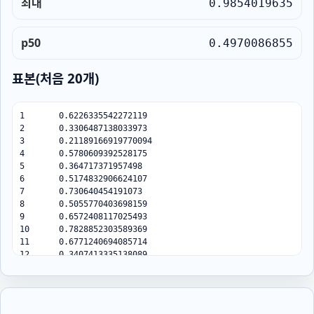
최대
0.9854019635
p50
0.4970086855
표본(처음 20개)
1	0.6226335542272119

2	0.3306487138033973

3	0.21189166919770094

4	0.5780609392528175

5	0.364717371957498

6	0.5174832906624107

7	0.730640454191073

8	0.5055770403698159

9	0.6572408117025493

10	0.7828852303589369

11	0.6771240694085714

12	0.3407413335138089

13	0.9266222801119096

14	0.40252223037480384

15	0.40054981858392286

16	0.30424132350391897
