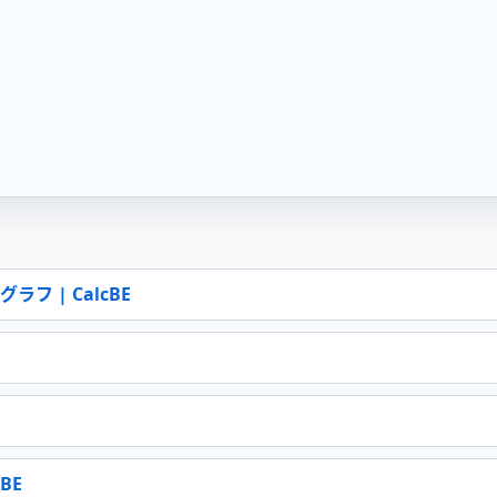
 | CalcBE
BE