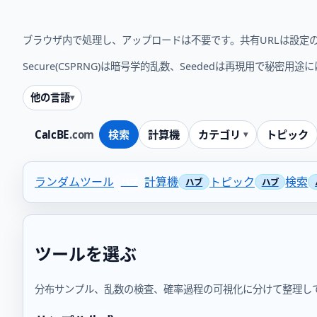
ブラウザ内で処理し、アップロードは不要です。共有URLは設定
Secure(CSPRNG)は暗号学的乱数、Seededは再現用で秘密用
他の言語
CalcBE
.com
検索
計算機
カテゴリ
トピック
ランダムツール
計算機
トピック
検索
ツールを選ぶ
分布サンプル、乱数の検査、確率過程の可視化に分けて整理し