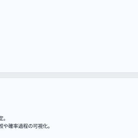
。
定。
較や確率過程の可視化。