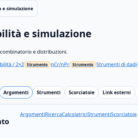
à e simulazione
ilità e simulazione
o combinatorio e distribuzioni.
ilità / 2×2
nCr/nPr
Strumenti di dadi
Argomenti
Strumenti
Scorciatoie
Link esterni
Argomenti
Ricerca
Calcolatrici
Strumenti
Scorciatoie
nto