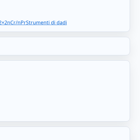
 2×2
nCr/nPr
Strumenti di dadi